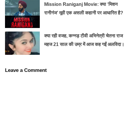
Mission Raniganj Movie: क्या ‘मिशन
रानीगंज’ मूवी एक असली कहानी पर आधारित है?
नैना को नगर निगम के स्कूल में पढ़ने वाले उन बच्चों की क्लास को
पढ़ाने का जिम्मा दिया जाता है, जिन्हें जबरदस्ती स्कूल में रखा गया है
क्योंकि नियमों के आधार पर इन बच्चों को स्कूल से निकाला नहीं जा
क्या रही वजह, कन्नड़ टीवी अभिनेत्री चेतना राज
सकता।
महज 21 साल की उम्र में आज कह गईं अलविदा।
Leave a Comment