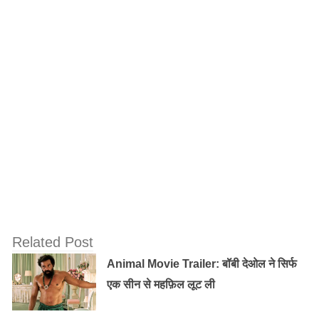
Old Random Post
अमिताभ बच्चन के 75वें जन्मदिन पर उनकी मां ने पत्र
लिख कर कही थी ये बात, ट्विटर पर किया शेयर
जानिए: आखिर क्या रही वजह, फाइव स्टार होटल छोड़
झोपड़ी में रहने को मजबूर हुए शाहिद-श्रद्धा कपूर
स्कूल टीचर नैना माथुर की कहानी:
हिचकी, स्कूल टीचर नैना माथुर की कहानी है। वो टोरंट नाम के एक
Related Post
डिसॉर्डर से ग्रस्त हैं जिसके चलते उन्हें बोलने में रुकावट आती है।
Animal Movie Trailer: बॉबी देओल ने सिर्फ
एक सीन से महफ़िल लूट ली
यह भी पढ़ें :
‘बाहुबली 2’ होगी चीन में रिलीज, सेंसर बोर्ड से मिला
सर्टिफिकेट !