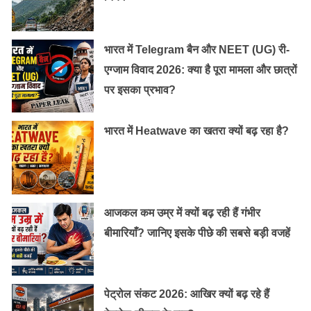
भारत में Telegram बैन और NEET (UG) री-
एग्जाम विवाद 2026: क्या है पूरा मामला और छात्रों
पर इसका प्रभाव?
भारत में Heatwave का खतरा क्यों बढ़ रहा है?
जब अभिभावक बच्चों के साथ ज्य़ादा सख्ती बरतते हैं तो डांट या
आजकल कम उम्र में क्यों बढ़ रही हैं गंभीर
सज़ा से बचने के लिए वे ऐसे तरीके अपनाते हैं। अगर पेरेंट्स को भी
बीमारियाँ? जानिए इसके पीछे की सबसे बड़ी वजहें
झूठ बोलने या बहाने बनाने की आदत हो तो उन्हें देखकर बच्चे भी ऐसा
ही व्यवहार करने लगते हैं।
पेट्रोल संकट 2026: आखिर क्यों बढ़ रहे हैं
ये भी पढ़ें :
बच्चों को अपने साथ किचन में कैसे लगायें,जिससे उनका