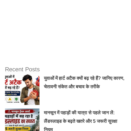
बोलने पर उन्हें प्यार से समझाएं। इस तरह बच्चे आपसे जुड़ाव
महसूस करेंगे और अपनी बातें आपसे बताने में झिझक नहीं महसूस
करेंगे।
Old Random Post
त्रिफला: आयुर्वेद का सर्वश्रेष्ठ संयोजन
Recent Posts
युवाओं में हार्ट अटैक क्यों बढ़ रहे हैं? जानिए कारण,
IVF क्यों हानिकारक है महिलाओं के लिए?
चेतावनी संकेत और बचाव के तरीके
मानसून में पहाड़ों की यात्रा से पहले जान लें:
लैंडस्लाइड के बढ़ते खतरे और 5 जरूरी सुरक्षा
नियम