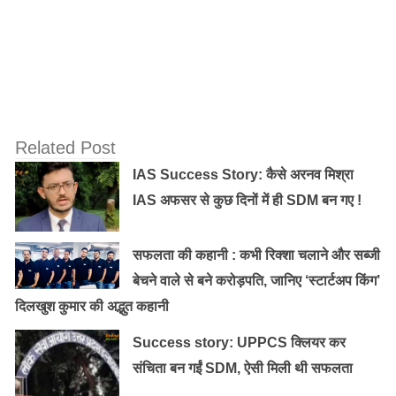
महोत्सवों में भी इसका फिल्मांकन किया जा रहा है।
Old Random Post
’65 के युद्ध में कैसे बच निकला भारतीय पायलट, जब
उसका विमान जा गिरा पाकिस्तान में
Related Post
IAS Success Story: कैसे अरनव मिश्रा
पिता बेचते हैं लंगोट, बेटी ने भारत केसरी बन जीते 10
IAS अफसर से कुछ दिनों में ही SDM बन गए !
लाख रूपये
सफलता की कहानी : कभी रिक्शा चलाने और सब्जी
बेचने वाले से बने करोड़पति, जानिए ‘स्टार्टअप किंग’
भाऊरव का फिल्म निर्देशक बनने का सपना उन्हें अपने गांव से पुणे
दिलखुश कुमार की अद्भुत कहानी
लेकर आया और उन्होंने FTII में दाखिला लेने की कोशिश की,
Success story: UPPCS क्लियर कर
लेकिन उन्हें दाखिला नहीं मिला क्योंकि उन्होंने अपने कॉलेज की पढ़ाई
संचिता बन गईं SDM, ऐसी मिली थी सफलता
बीच में ही छोड़ दी थी। वह बताते हैं, ‘मैं नासिक चला गया और वहां