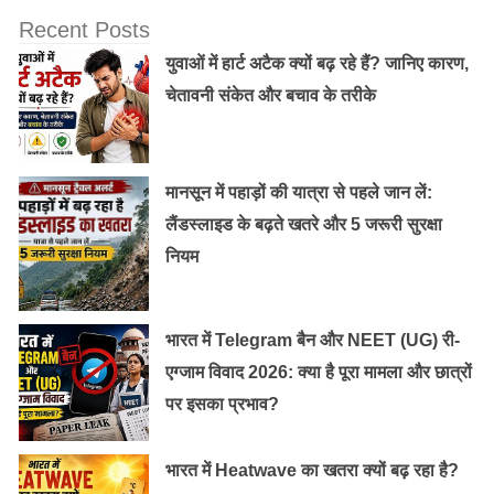
के सैनिक उसका सामना करने के लिए पाँच मिनट देरी से
Recent Posts
आये।
युवाओं में हार्ट अटैक क्यों बढ़ रहे हैं? जानिए कारण,
Waterloo के युद्ध में Napolean इसलिए बंदी बना लिया
चेतावनी संकेत और बचाव के तरीके
गया क्योंकि उसका सेनापति पाँच मिनट देरी से आया।
महात्मा गाँधी दातुन करने से पहले शीशे पर गीता का
श्लोक चिपका लिया करते थे और दातुन करते समय याद कर
मानसून में पहाड़ों की यात्रा से पहले जान लें:
लिया करते थे, इस तरह से उन्होंने गीता के 13 अध्याय याद
लैंडस्लाइड के बढ़ते खतरे और 5 जरूरी सुरक्षा
कर लिए।
नियम
यह काफी आश्चर्य वाली बात है कि कोई केवल रोज एक घंटे पढ़कर
विशेषज्ञ बन गया तो किसी ने पैदल चलने के समय का भी
भारत में Telegram बैन और NEET (UG) री-
प्रयोग किया तो किसी ने पानी उबलने का समय भी प्रयोग किया।
एग्जाम विवाद 2026: क्या है पूरा मामला और छात्रों
कोई पाँच मिनट की देरी से हार जाता है तो कोई ऐसा ही कि लोग
पर इसका प्रभाव?
अपनी घडी से ज्यादा उसके समय की पाबंदी पर भरोसा है और कोई
ऐसा भी है जो मौत से लड़ते लड़ते भी किताब लिखता है।
भारत में Heatwave का खतरा क्यों बढ़ रहा है?