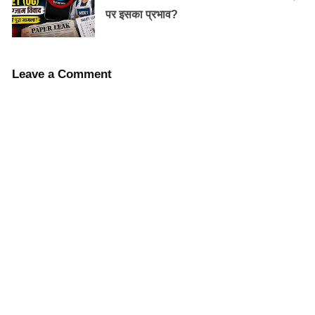
पर इसका प्रभाव?
लेते।
Gallileo की medical shop थी फिर भी उसने थोडा-
थोडा समय बचाकर विज्ञानं के महत्वपूर्ण आविष्कार कर डाले।
Leave a Comment
Henry Kirak ने घर से office तक पैदल आने-जाने के
समय का सदुपयोग करके Greek सीख ली। फौजी डॉक्टर
बनने पर उनका अधिकांश समय घोड़े की पीठ पर बीतता था।
उन्होंने उस समय भी Italian और French भाषा सीख ली।
Edward Vatlar ने राजनीति और parliament के
कार्यक्रमों में busy रहते हुए भी 60 ग्रंथों की रचना कर ली।
वह कहते हैं कि उन्होंने रोज तीन घंटे का समय पढने और
लिखने के लिए fix किया था।
रोज चाय बनाने के लिए पानी उबालने में जितना समय
लगता है , उसमे व्यर्थ न बैठकर लान्गफैले ने इन्फरल ग्रन्थ
का अनुवाद कर लिया।
Napolean ने ऑस्ट्रिया को इसलिए हरा दिया क्योंकि वहां