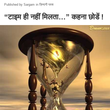
Sargam
in
ज़िन्दगी प्लस
“टाइम ही नहीं मिलता…” कहना छोडें !