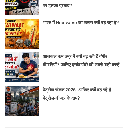
पर इसका प्रभाव?
वाजपेयी ने वैश्विक चुनौतियों के बाद भी राजस्थान के पोखरण में
1998 में परमाणु परीक्षण किया। इस परीक्षण के बाद अमेरिका समेत
भारत में Heatwave का खतरा क्यों बढ़ रहा है?
कई देशों ने भारत पर आर्थिक प्रतिबंध लगा दिया। लेकिन उनकी
दृढ़ राजनीतिक इच्छा शक्ति ने इन परिस्थितियों में भी उन्हें अटल
स्तंभ के रूप में अडिग रखा। कारगिल युद्ध की भयावहता का भी डट
कर मुकाबला किया और पाकिस्तान को धूल चटाई थी।
आजकल कम उम्र में क्यों बढ़ रही हैं गंभीर
बीमारियाँ? जानिए इसके पीछे की सबसे बड़ी वजहें
पेट्रोल संकट 2026: आखिर क्यों बढ़ रहे हैं
पेट्रोल-डीजल के दाम?