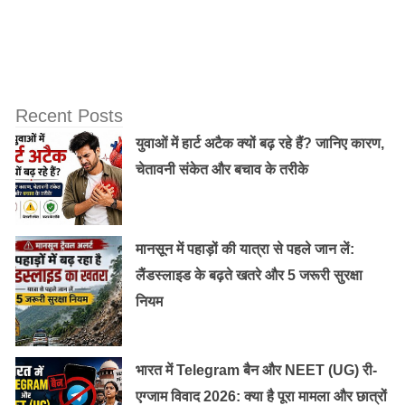
Recent Posts
युवाओं में हार्ट अटैक क्यों बढ़ रहे हैं? जानिए कारण,
चेतावनी संकेत और बचाव के तरीके
अटल बिहारी वाजपेयी ने पूर्व प्रधानमंत्री लालबहादुर शास्त्री की
मानसून में पहाड़ों की यात्रा से पहले जान लें:
तरफ से दिए गए नारे ‘जय जवान-जय किसान’ में अलग से जय
लैंडस्लाइड के बढ़ते खतरे और 5 जरूरी सुरक्षा
विज्ञान भी जोड़ा। देश की सामरिक सुरक्षा पर उन्हें समझौता गवारा
नियम
नहीं था।
ये भी पढ़ें :
जन्मदिन विशेष: नन्हे कहलाने वाले, कैसे बने भारत के
भारत में Telegram बैन और NEET (UG) री-
दुसरे प्रधानमंत्री………..
एग्जाम विवाद 2026: क्या है पूरा मामला और छात्रों