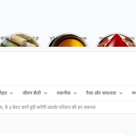
चीनी को कर दें ना, वर्ना हो
पूरी बनाने के बाद, अक्सर
रक्तदान है ‘महादान’ क्या
सकता है बहुत बड़ा नुक्सान
तेल बच जाता है,ऐसे में
आपने करवाया, स्वस्थ
!
महंगा तेल फैंक भी नही
रहना है तो जरुर करें,
सकते और इसका reuse
इसके अनेकों हैं फायदे!
कैसे करें!
 सेहत
जीवन शैली
तकनीक
पैसा और सफलता
म
, ये ३ बेस्ट कारें पूरी करेंगी आपके परिवार की हर जरूरत