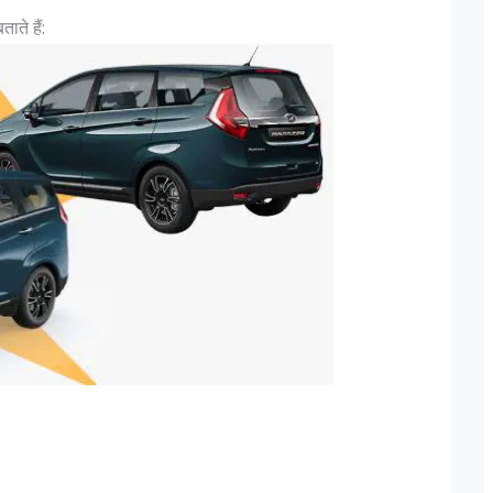
ते हैं:
उन के पदचिन्हों के बारे
दिल्ली में लश्कर के फिदायीन हमले की साजिश, न
बदलकर राजधानी में छिपे 3 आतंकी
े अनुसार "एक फ़ौजी का
मुंबई हमलों को अंजाम देने वाले आतंकी संगठन लश
ती, यह तो एक ऑफिसर होता
तैयबा के दो आतंकवादी दिल्ली में दाखिल हो चुके है
पर आगे बढ़ते हुए Lt Gen P
दोनों किसी भी जगह पर कभी भी फिदाईन हमले क
ि "Rank is earned...
सकते हैं। दिल्ली पुलिस को यह सूचना खुफिया वि
मिली,...