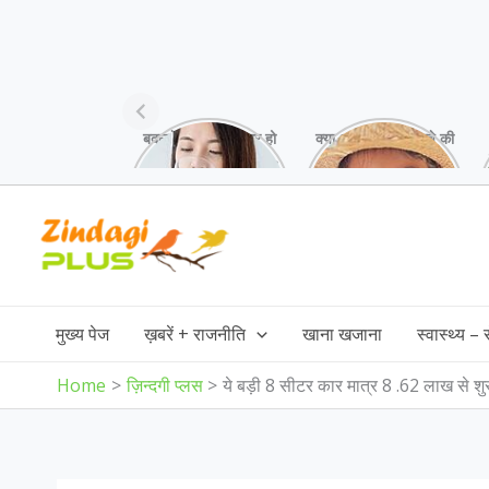
बदलते मौसम में अक्सर हो
क्या आप भी अपने बच्चे की
जाती है गले में खराश,
स्किन पर white
गर्मियों में ये उपाय करें!
patches देख कर हैं
परेशान,जानिए इसकी
Skip
वजह!
to
content
मुख्य पेज
ख़बरें + राजनीति
खाना खजाना
स्वास्थ्य –
Home
ज़िन्दगी प्लस
ये बड़ी 8 सीटर कार मात्र 8 .62 लाख से शुरू