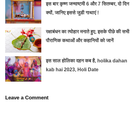
वाटिका में उपस्थित सभी राक्षसों को मोहित कर सुला दिया।
इस बार कृष्ण जन्माष्टमी 6 और 7 सितम्बर, दो दिन
उसके बाद माता सीता को खीर अर्पित की, जिसके खाने से
क्यों, जानिए इससे जुडी गाथाएं !
सीता की भूख-प्यास शांत हो गई। ये प्रसंग वाल्मीकि रामायण
में मिलता है जबकि श्रीरामचरितमानस में नहीं है।
रक्षाबंधन का त्योहार मनाते हुए, इसके पीछे की सभी
पौराणिक कथाओं और कहानियों को जानें
इस साल होलिका दहन कब है, holika dahan
Source – NaiDunia
kab hai 2023, Holi Date
Leave a Comment