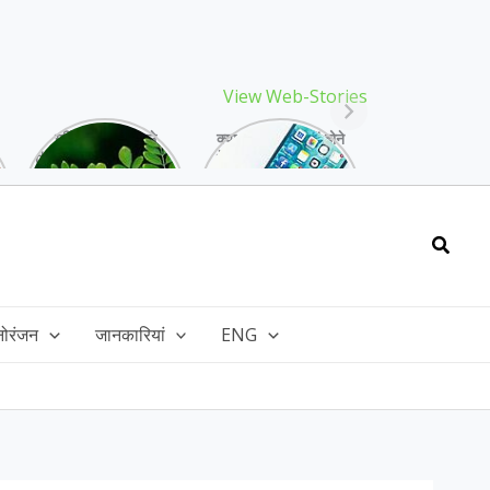
View Web-Stories
गर्मियों में मिलने वाले
क्या storage full होने
drumstick गुणों की खान
के बाद मोबाइल हो रहा है
है, इसकी पत्तियों में भी
हैंग, तो अपनाएं ये तरीके!
भरपूर है पोषण!
Searc
नोरंजन
जानकारियां
ENG