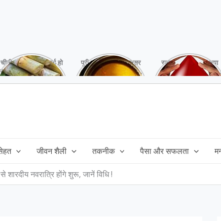
चीनी को कर दें ना, वर्ना हो
पूरी बनाने के बाद, अक्सर
रक्तदान है ‘महादान’ क्या
सकता है बहुत बड़ा नुक्सान
तेल बच जाता है,ऐसे में
आपने करवाया, स्वस्थ
!
महंगा तेल फैंक भी नही
रहना है तो जरुर करें,
सकते और इसका reuse
इसके अनेकों हैं फायदे!
कैसे करें!
 सेहत
जीवन शैली
तकनीक
पैसा और सफलता
म
 शारदीय नवरात्रि होंगे शुरू, जानें विधि !