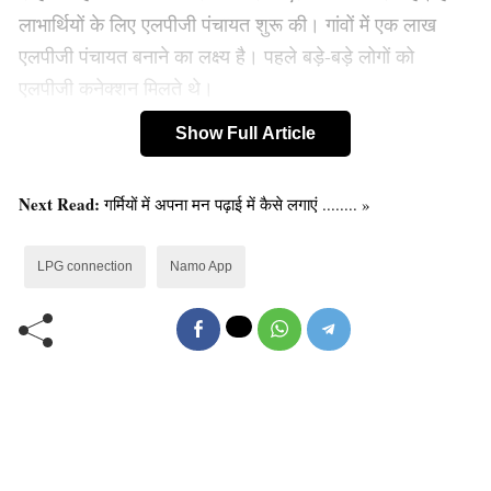
लाभार्थियों के लिए एलपीजी पंचायत शुरू की। गांवों में एक लाख
एलपीजी पंचायत बनाने का लक्ष्य है। पहले बड़े-बड़े लोगों को
एलपीजी कनेक्शन मिलते थे।
Show Full Article
ये भी पढ़ें :
5 साल तक बिजली मुफ़्त देगी मोदी सरकार, किसे और
कैसे? जानिए आज प्रारम्भ हुई “सौभाग्य योजना” को
Next Read:
गर्मियों में अपना मन पढ़ाई में कैसे लगाएं ........ »
पीएम मोदी ने कहा, 2014 तक 13 करोड़ परिवारों को एलपीजी
LPG connection
Namo App
कनेक्शन मिला। इसका मतलब ये है कि पिछले 60 सालों में ये
आंकड़ा 13 करोड़ पर ही अटका रहा। ज्यादातर अमीर लोगों को ही
एलपीजी कनेक्शन मिलते थे। लेकिन पिछले चार सालों में 10 करोड़
नए कनेक्शन दिए गए हैं और इससे गरीबों को लाभ पहुंचा है।