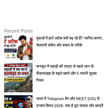
हमारी कैबिनेट में महिलाओं को क्षमता के अनुसार उन्हें पोर्टफोलियो
दिया गया है। साथ ही पीएम ने कहा, ‘हर क्षेत्र में महिलाओं का
अमूल्य योगदान है चाहे ओलंपिक्स हो या कॉमनवेल्थ गेम्स हो, अब
आर्मी में भी महिलाएं शामिल हो रहीं हैं जो उनकी प्रगति को दर्शाता
हैं।
Recent Posts
युवाओं में हार्ट अटैक क्यों बढ़ रहे हैं? जानिए कारण,
चेतावनी संकेत और बचाव के तरीके
मानसून में पहाड़ों की यात्रा से पहले जान लें:
लैंडस्लाइड के बढ़ते खतरे और 5 जरूरी सुरक्षा
नियम
भारत में Telegram बैन और NEET (UG) री-
ये है महिलाओं के लिए योजनाएं :
एग्जाम विवाद 2026: क्या है पूरा मामला और छात्रों