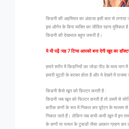
किडनी की अहमियत का अंदाजा इसी बात से लगाया जा 
इस ऑर्गन के बिना व्यक्ति का जीवित रहना मुश्किल है
किडनी की देखभाल बहुत जरूरी है।
ये भी पढ़ें :
यह 7 टिप्स आपको बना देगी खुद का डॉक्ट
हमारे शरीर में किडनियों का जोडा पीठ के मध्य भाग 
मैं एक महिला मुस्लिम डॉक्टर भारत जै
सोफिया रंगवाला
हमारी मुट्ठी के बराबर होता है और ये देखने में राजमा
सोफिया रंगवाला : सहिष्णु देश में .. 
किडनी कैसे खून को फ़िल्टर करती है :
हूं और पेशे से डॉक्टर हूं। बंगलोर मे
किडनी जब खून को फिल्टर करती है तो उसमें से सो
लेजर स्किन क्लिनिक है। मेरा परिवा
बारीक कणों के रूप में निकल कर यूरेटर के माध्यम से 
मैं भी कुवैत में पली बढ़ी हूं...
निकल जाते हैं। लेकिन जब कभी-कभी खून में इन तत्वों
के कणों या पत्थर के टुकडों जैसा आकार ग्रहण कर लेते