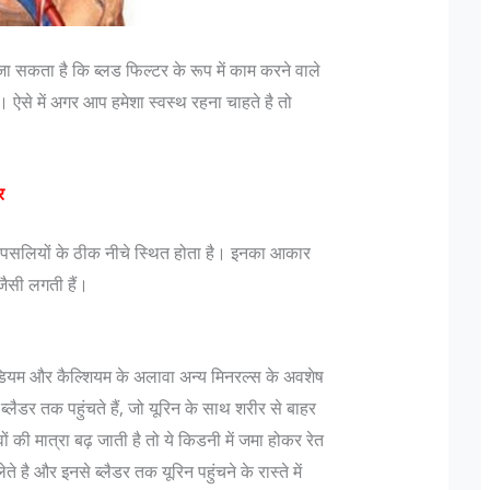
सकता है कि ब्लड फिल्टर के रूप में काम करने वाले
। ऐसे में अगर आप हमेशा स्वस्थ रहना चाहते है तो
र
में पसलियों के ठीक नीचे स्थित होता है। इनका आकार
से सहिष्णु देश में :
जानिए भारतीय सेना मे पद और उन के पदचिन्हों के बारे
में…
 जैसी लगती हैं।
मैं एक मुस्लिम महिला
Col K D Pathak (Retd) के अनुसार "एक फ़ौजी क
ं मेरी एक हाइ एण्ड
रैंक कभी भी रिटायर नही होती, यह तो एक ऑफिसर हो
डियम और कैल्शियम के अलावा अन्य मिनरल्स के अवशेष
र कुवैत में रहता है।
है जो रिटायर होता है"| इस पर आगे बढ़ते हुए Lt Gen
ब्लैडर तक पहुंचते हैं, जो यूरिन के साथ शरीर से बाहर
N Hoon (Retd) कहते है कि "Rank is earned..
 की मात्रा बढ़ जाती है तो ये किडनी में जमा होकर रेत
 है और इनसे ब्लैडर तक यूरिन पहुंचने के रास्ते में