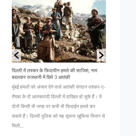
दिल्ली में लश्कर के फिदायीन हमले की साजिश, नाम
उत्तराखंड क
बदलकर राजधानी में छिपे 3 आतंकी
अगर आप प्रक
ा
मुंबई हमलों को अंजाम देने वाले आतंकी संगठन लश्कर-ए-
हैं, तो आपक
ता
तैयबा के दो आतंकवादी दिल्ली में दाखिल हो चुके हैं। ये
चाहिए। यहाँ
 P
दोनों किसी भी जगह पर कभी भी फिदाईन हमले कर
नजर आएगा। 
.
सकते हैं। दिल्ली पुलिस को यह सूचना खुफिया विभाग से
भगवान में हो.
मिली,...