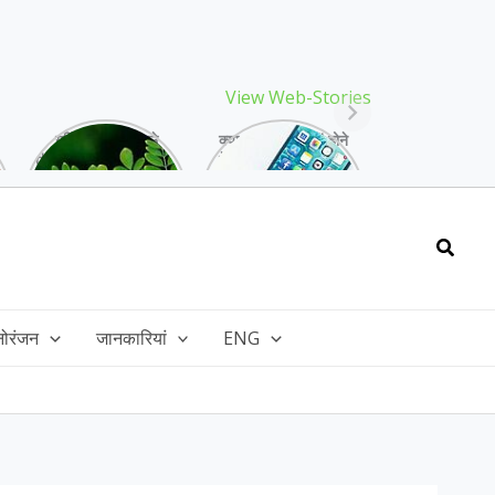
View Web-Stories
गर्मियों में मिलने वाले
क्या storage full होने
drumstick गुणों की खान
के बाद मोबाइल हो रहा है
है, इसकी पत्तियों में भी
हैंग, तो अपनाएं ये तरीके!
भरपूर है पोषण!
Searc
नोरंजन
जानकारियां
ENG