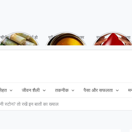
चीनी को कर दें ना, वर्ना हो
पूरी बनाने के बाद, अक्सर
रक्तदान है ‘महादान’ क्या
सकता है बहुत बड़ा नुक्सान
तेल बच जाता है,ऐसे में
आपने करवाया, स्वस्थ
!
महंगा तेल फैंक भी नही
रहना है तो जरुर करें,
सकते और इसका reuse
इसके अनेकों हैं फायदे!
कैसे करें!
 सेहत
जीवन शैली
तकनीक
पैसा और सफलता
म
ी स्टोन? तो रखें इन बातों का ख्याल