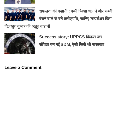
सफलता की कहानी : कभी रिक्शा चलाने और सब्जी
बेचने वाले से बने करोड़पति, जानिए ‘स्टार्टअप किंग’
दिलखुश कुमार की अद्भुत कहानी
अरुणिमा ने एवरेस्ट पर फतह करने से पहले ज़िंदगी में कई उतार
Success story: UPPCS क्लियर कर
चढ़ाव देखे। कई मुसीबतों का सामना किया । कई बार अपमान सहा
संचिता बन गईं SDM, ऐसी मिली थी सफलता
। बदमाशों और शरारती तत्वों के गंदे और भद्दे आरोप सहे । मौत से
भी संघर्ष किया। कई विपरीत परिस्थितियों का सामना किया ।
लेकिन, कभी हार नहीं मानी । कमज़ोरी को भी अपनी ताकत बनाया।
Leave a Comment
मजबूत इच्छा-शक्ति, मेहनत, संघर्ष और हार न मानने वाले ज़ज़्बे से
असाधारण कामयाबी हासिल की। दुनिया की सबसे ऊंची पर्वत चोटी
पर पहुँच कर अरुणिमा ने साबित किया कि हौसले बुलंद हो तो ऊंचाई
मायने नहीं रखती, इंसान अपने दृढ़ संकल्प, तेज़ बुद्धि और मेहनत से
बड़ी से बड़ी कामयाबी हासिल कर सकता है। अरुणिमा सिन्हा अपने
संघर्ष और कामयाबी की वजह से दुनिया-भर में कई लोगों के लिए
प्रेरणा बन गयी हैं।