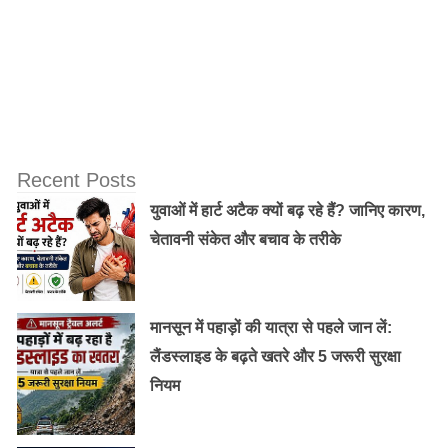
किसी महिला या युवती की ज़िंदगी की तरह साधारण नहीं अरुणिमा
की ज़िंदगी की कई घटनाएं।
बहादुरी की अद्भुत मिसाल पेश करने वाली अरुणिमा का परिवार मूलतः
बिहार से है। उनके पिता भारतीय सेना में थे। स्वाभाविक तौर पर
Recent Posts
उनके तबादले होते रहते थे। इन्हीं तबादलों के सिलसिले में उन्हें
युवाओं में हार्ट अटैक क्यों बढ़ रहे हैं? जानिए कारण,
उत्तरप्रदेश के सुल्तानपुर आना पड़ा था। लेकिन, सुल्तानपुर में
चेतावनी संकेत और बचाव के तरीके
अरुणिमा के परिवार पर मुसीबतों का पहाड़ टूट पड़ा। अरुणिमा के
पिता का निधन हो गया। हँसते-खेलते परिवार में मातम छा गया।
मानसून में पहाड़ों की यात्रा से पहले जान लें:
लैंडस्लाइड के बढ़ते खतरे और 5 जरूरी सुरक्षा
नियम