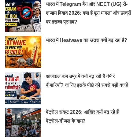
भारत में Telegram बैन और NEET (UG) री-
एग्जाम विवाद 2026: क्या है पूरा मामला और छात्रों
पर इसका प्रभाव?
भारत में Heatwave का खतरा क्यों बढ़ रहा है?
आजकल कम उम्र में क्यों बढ़ रही हैं गंभीर
पिता की मृत्यु के समय अरुणिमा की उम्र महज़ साल थी। बच्चों की
बीमारियाँ? जानिए इसके पीछे की सबसे बड़ी वजहें
पढ़ाई-लिखाई और देखभाल की सारी ज़िम्मदेारी माँ पर आ पड़ी। माँ ने
मुश्किलों से भरे इस दौर में हिम्मत नहीं हारी और मजबूत फैसले लिए।
माँ अपने तीनों बच्चों- अरुणिमा, उसकी बड़ी बहन लक्ष्मी और छोटे
पेट्रोल संकट 2026: आखिर क्यों बढ़ रहे हैं
भाई को लेकर सुल्तानपुर से अम्बेडकरनगर आ गयीं। अम्बेडकरनगर
पेट्रोल-डीजल के दाम?
में माँ को स्वास्थ विभाग में नौकरी मिल गयी, जिसकी वजह से बच्चों
का पालन-पोषण ठीक तरह से होने लगा। बहन और भाई के साथ