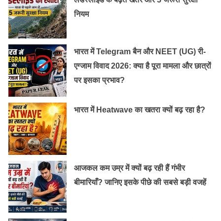
नियम
भारत में Telegram बैन और NEET (UG) री-
एग्जाम विवाद 2026: क्या है पूरा मामला और छात्रों
पर इसका प्रभाव?
भारत में Heatwave का खतरा क्यों बढ़ रहा है?
लेकिन, जिन मुश्किल हालातों और अभावों में गोविन्द ने अपनी पढ़ाई
की वो किसी को भी तोड़ सकती हैं। अक्सर आम लोग इन हालातों
आजकल कम उम्र में क्यों बढ़ रही हैं गंभीर
और अभावों से हार जाते हैं और आगे नहीं बढ़ पाते। लेकिन गोविन्द ने
बीमारियाँ? जानिए इसके पीछे की सबसे बड़ी वजहें
जो हासिल कर दिखाया है वो बड़ी मिसाल है। गरीब परिवार में जन्म
लेने वाले बच्चे-युवा और दूसरे लोग भी गोविन्द की कामयाबी की