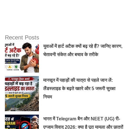
नींद की कमी से आँखों के नीचे डार्क सर्कल:
नींद की कमी से आँखों के नीचे डार्क सर्कल बन जाते हैं अगर आप
अपने डार्क सर्कल को कम करना चाहती हो तो आप को अखरोट का
पेस्ट गुलाब जल में मिला कर लगाना चाहियें।
Recent Posts
युवाओं में हार्ट अटैक क्यों बढ़ रहे हैं? जानिए कारण,
Old Random Post
चेतावनी संकेत और बचाव के तरीके
मुलेठी के औषधीय गुण
मानसून में पहाड़ों की यात्रा से पहले जान लें:
लैंडस्लाइड के बढ़ते खतरे और 5 जरूरी सुरक्षा
अगर पाना है स्लिम फिगर, तो खजूर का सेवन हैं
नियम
जरुरी……
भारत में Telegram बैन और NEET (UG) री-
एग्जाम विवाद 2026: क्या है पूरा मामला और छात्रों