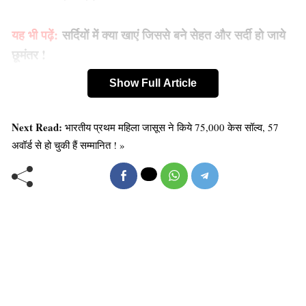
यह भी पढ़ें:
सर्दियों में क्या खाएं जिससे बने सेहत और सर्दी हो जाये
छूमंतर !
Show Full Article
हड्डियों के लिए फायदेमंद मूंगफली:
उम्र बढ़ने के साथ-साथ हड्डियां कमजोर पड़ने लगती हैं।इसकी
Next Read:
भारतीय प्रथम महिला जासूस ने किये 75,000 केस सॉल्व, 57
वजह से हल्की सी चोट लगने पर भी हड्डी टूटने का डर रहता है।
अवॉर्ड से हो चुकी हैं सम्मानित ! »