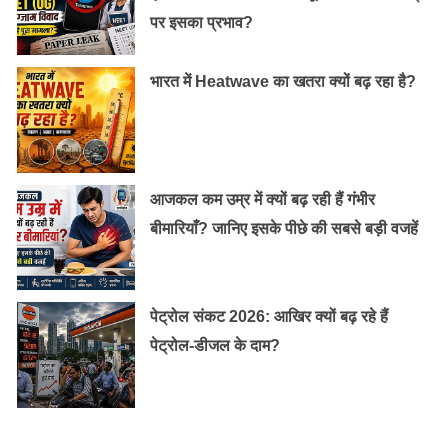
पर इसका प्रभाव?
मूंगफली में न्यट्रीशन्स, मिनिरल्स, विटामिन और एंटीऑक्सीडेंट
भरपूर मात्रा में होते हैं।
भारत में Heatwave का खतरा क्यों बढ़ रहा है?
आजकल कम उम्र में क्यों बढ़ रही हैं गंभीर
बीमारियाँ? जानिए इसके पीछे की सबसे बड़ी वजहें
पेट्रोल संकट 2026: आखिर क्यों बढ़ रहे हैं
पेट्रोल-डीजल के दाम?
मूंगफली हमारे खराब कोलेस्ट्राल को अच्छे कोलेस्ट्राल में बदलती
है।