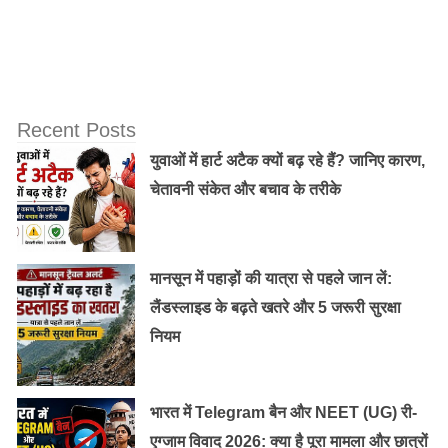
मस्तिष्क विकास पर कैसा असर पड़ता है
मूंगफली में मांस की तुलना में 2.3 गुना और अण्डे की तुलना 2.5 गुना
Recent Posts
और फलों की तुलना में 7 गुना अधिक प्रोटीन होता है।
युवाओं में हार्ट अटैक क्यों बढ़ रहे हैं? जानिए कारण,
चेतावनी संकेत और बचाव के तरीके
इसमें कैल्शियम और विटामिन डी अधिक मात्रा में होता है, इसलिए
इसे खाने से हड्डिया मजबूत हो जाती है।
मानसून में पहाड़ों की यात्रा से पहले जान लें:
मूंगफली में ओमेगा-6 फैट भी भरपूर मात्रा में मिलता है, जो स्वस्थ
लैंडस्लाइड के बढ़ते खतरे और 5 जरूरी सुरक्षा
कोशिकाओं और अच्छी त्वचा के लिए जिम्मेदार है। इसलिए मूंगफली
नियम
स्किन के लिए बेहद फायदेमंद होती है।
भारत में Telegram बैन और NEET (UG) री-
यह भी पढ़े:
जवां दिखना है तो खूब खाएं फल , पढ़े
एग्जाम विवाद 2026: क्या है पूरा मामला और छात्रों