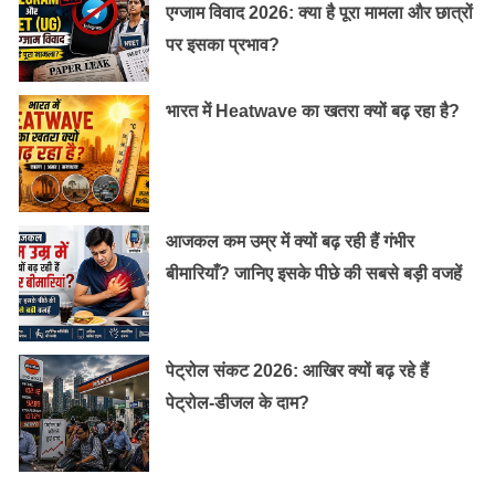
एग्जाम विवाद 2026: क्या है पूरा मामला और छात्रों
पर इसका प्रभाव?
भारत में Heatwave का खतरा क्यों बढ़ रहा है?
कहा जाता है कि बाबा एक साथ दो अलग-अलग जगहों पर उपस्थित
होने का दावा करते थे। इसके पीछे पतंजलि योग सूत्र में वर्णित सिद्धी
थी। बाबा के पास इस तरह की कई और सिद्धियां भी थी। इनमें से
एक और सिद्धी थी पानी के अंदर बिना सांस लिए आधे घंटे तक रहने
आजकल कम उम्र में क्यों बढ़ रही हैं गंभीर
की। इतना ही नहीं बाबा जंगली जानवरों की भाषा भी समझ लेते थे।
बीमारियाँ? जानिए इसके पीछे की सबसे बड़ी वजहें
कहा जाता है कि वह खतरनाक जंगली जानवरों को पल भर में काबू
कर लेते थे।
पेट्रोल संकट 2026: आखिर क्यों बढ़ रहे हैं
पलक झपकते ही हाथ में आ जाता था कुछ भी
पेट्रोल-डीजल के दाम?