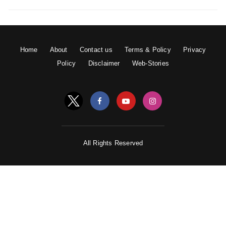
Home
About
Contact us
Terms & Policy
Privacy
Policy
Disclaimer
Web-Stories
बाबा देवरहा के बारे में कहा जाता है कि उनको कहीं भी आवागमन की
सिद्धी प्राप्त थी। वे पल भर में कहीं भी चले जाते थे। इसकी वजह
All Rights Reserved
खेचरी मुद्रा को माना जाता था। हालांकि बाबा को किसी ने कहीं
आते-जाते नहीं देखा था। उनके अनुयायियों के अनुसार बाबा के पास
जो भी आता उसे वे प्रसाद जरूर देते थे। बाबा मचान पर बैठे-बैठे
अपना हाथ मचान के खाली भाग में करते और उनके हाथ में मेवे, फल
और कई अन्य तरह के खाद्य पदार्थ आ जाते थे। कहा तो यह भी
जाता है कि बाबा के रहने के स्थान के आस-पास के बबूल के पेड़ों के