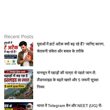
लाइफस्टाइल संयत और संतुलित हो तो भी लम्बे जीवन की अपार
संभावनाएं होती हैं। इसके अतिरिक्त आयु बढ़ाने के लिए किए जाने
वाली योग क्रियाएं करे, तो भी लम्बा जीवन सपना नहीं। हालांकि
अध्ययन के अनुसार इन तीनों चीजों का एक साथ होना आवश्यक है।
बाबा देवरहा एक साथ दो अलग जगहों पर भी प्रकट हो सकते थे।
Recent Posts
योग सूत्र सिद्धीधारक बाबा देवरहा
युवाओं में हार्ट अटैक क्यों बढ़ रहे हैं? जानिए कारण,
चेतावनी संकेत और बचाव के तरीके
मानसून में पहाड़ों की यात्रा से पहले जान लें:
लैंडस्लाइड के बढ़ते खतरे और 5 जरूरी सुरक्षा
नियम
भारत में Telegram बैन और NEET (UG) री-