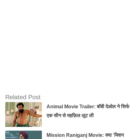
खुशबू की पहली फिल्म ‘द बर्निंग ट्रेन (1980)’ थी। इसके गाने
“तेरी है जमीन तेरा आसमान” में वे नजर आईं। उसके बाद उन्होंने
नसीब, लावारिस, कालिया और दर्द का रिश्ता, जैसी फ़िल्में भी की।
साउथ की सुपरस्टार खुशबू 1985 में ‘मेरी जंग’ फिल्म में अनिल
कपूर की बहन के रोल में भी दिखीं। और जावेद जाफरी के साथ
‘बोल बेबी बोल, मेरे संग डोल’ पर डांस किया जो सुपर हिट गाना
था।
उन्होंने जैकी श्रॉफ के साथ ‘जानू (1985)’ की तो 1986 में वे
गोविंदा के साथ ‘तन बदन’ में नजर आईं. लेकिन बॉलीवुड में उनका
Related Post
करियर बहुत अच्छा नहीं रहा। 1986 में उन्होंने साउथ का रुख़
Animal Movie Trailer: बॉबी देओल ने सिर्फ
किया। साइथ में उन्होंने तेलुगु फिल्म ‘कलियुगु पांडावुलु’ के साथ
एक सीन से महफ़िल लूट ली
कदम रखा, जिसमें खुशबू के साथ व्यंकटेश हीरो थे। वे साउथ में
लगभग 200 फिल्में कर चुकी हैं, और इनमें से अधिकतर तमिल हैं।
Mission Raniganj Movie: क्या ‘मिशन
वे 47 वर्ष की हो गई।