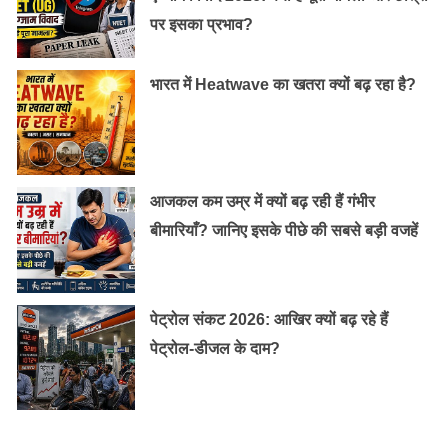
पर इसका प्रभाव?
भारत में Heatwave का खतरा क्यों बढ़ रहा है?
आजकल कम उम्र में क्यों बढ़ रही हैं गंभीर
बीमारियाँ? जानिए इसके पीछे की सबसे बड़ी वजहें
यही नहीं इस एक्ट्रेस का क्रेज ऐसा था, कि लोगों ने ख़ुशबू इडली
और खुशबू कॉफी जैसे नाम तक रख डाले। लेकिन जब शादी से पूर्व
पेट्रोल संकट 2026: आखिर क्यों बढ़ रहे हैं
सेक्स और एड्स को लेकर उनके विवादास्पद ब्यान आए तो उनके
पेट्रोल-डीजल के दाम?
फैन्स ने अपना ग़ुस्सा मंदिर पर निकाला। इस मंदिर का जबरदस्त
नुकसान पहुंचाया गया। हालांकि कोई कितना भी गुस्सा निकालता रहे
लेकिन खुशबू ने हमेशा वही बात कही जो उन्हें ठीक लगी।