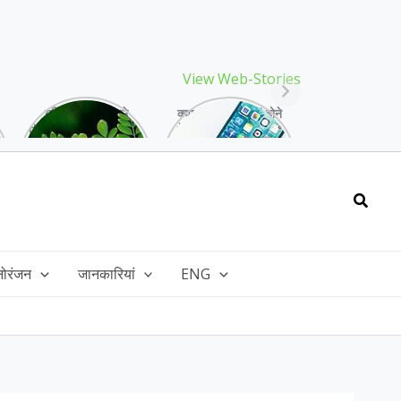
View Web-Stories
गर्मियों में मिलने वाले
क्या storage full होने
drumstick गुणों की खान
के बाद मोबाइल हो रहा है
है, इसकी पत्तियों में भी
हैंग, तो अपनाएं ये तरीके!
भरपूर है पोषण!
Searc
नोरंजन
जानकारियां
ENG