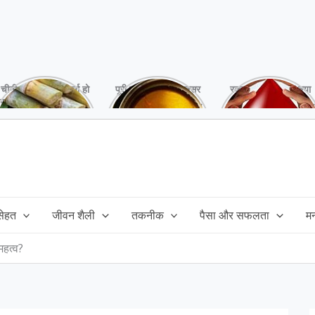
चीनी को कर दें ना, वर्ना हो
पूरी बनाने के बाद, अक्सर
रक्तदान है ‘महादान’ क्या
सकता है बहुत बड़ा नुक्सान
तेल बच जाता है,ऐसे में
आपने करवाया, स्वस्थ
!
महंगा तेल फैंक भी नही
रहना है तो जरुर करें,
सकते और इसका reuse
इसके अनेकों हैं फायदे!
कैसे करें!
 सेहत
जीवन शैली
तकनीक
पैसा और सफलता
म
 महत्व?