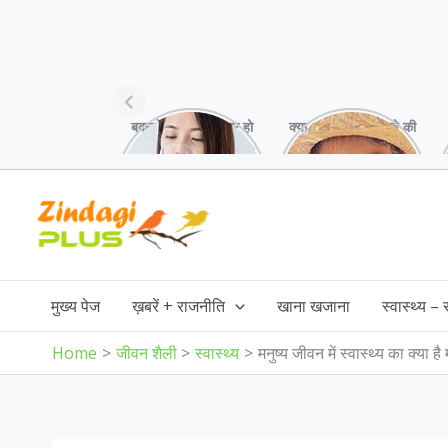
बदलते मौसम में अक्सर हो
क्या आप भी अपने बच्चे की
जाती है गले में खराश,
स्किन पर white
गर्मियों में ये उपाय करें!
patches देख कर हैं
परेशान,जानिए इसकी
Skip
वजह!
to
content
मुख्य पेज
ख़बरें + राजनीति
खाना खजाना
स्वास्थ्य –
Home
जीवन शैली
स्वास्थ्य
मनुष्य जीवन में स्वास्थ्य का क्या है