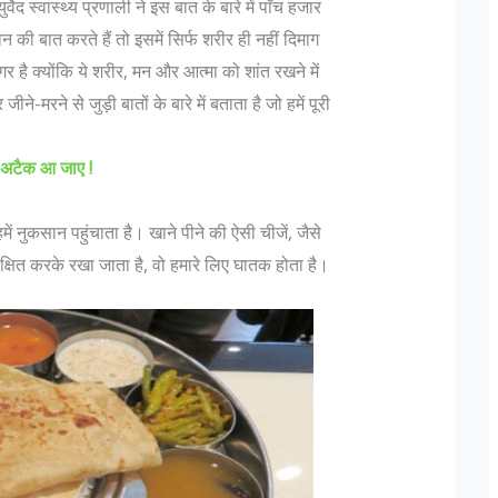
ेद स्वास्थ्य प्रणाली ने इस बात के बारे में पाँच हजार
ी बात करते हैं तो इसमें सिर्फ शरीर ही नहीं दिमाग
र है क्योंकि ये शरीर, मन और आत्मा को शांत रखने में
-मरने से जुड़ी बातों के बारे में बताता है जो हमें पूरी
्ट अटैक आ जाए !
 हमें नुकसान पहुंचाता है। खाने पीने की ऐसी चीजें, जैसे
भारतीय सेना मे पद और उन के पदचिन्हों के बारे
दिल्ली में लश्कर के फिद
ंरक्षित करके रखा जाता है, वो हमारे लिए घातक होता है।
बदलकर राजधानी में छिपे
 D Pathak (Retd) के अनुसार "एक फ़ौजी का
मुंबई हमलों को अंजाम देन
कभी भी रिटायर नही होती, यह तो एक ऑफिसर होता
तैयबा के दो आतंकवादी दिल्ल
रिटायर होता है"| इस पर आगे बढ़ते हुए Lt Gen P
दोनों किसी भी जगह पर क
n (Retd) कहते है कि "Rank is earned...
सकते हैं। दिल्ली पुलिस 
मिली,...