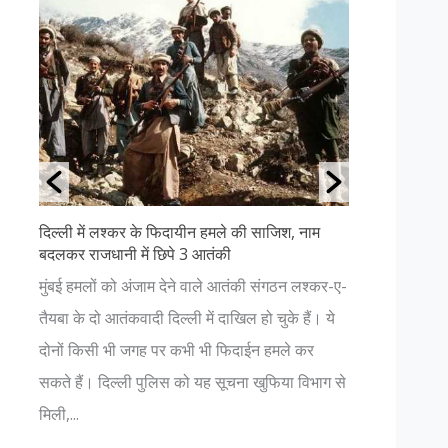
ायीन हमले की साजिश, नाम
उत्तराखंड की ११ सबसे खूबसूरत जगहें- पढ़ें
 3 आतंकी
अगर आप प्रकृति प्रेमी हैं और धार्मिक आस्था 
े वाले आतंकी संगठन लश्कर-ए-
हैं, तो आपको भी एक बार उत्तराखंड की यात्रा
ी में दाखिल हो चुके हैं। ये
चाहिए। यहाँ आपको प्रकृति की अनंत सुंदरता मे
भी भी फिदाईन हमले कर
नजर आएगा। जहां कहीं भी आपका विश्वास हो 
को यह सूचना खुफिया विभाग से
भगवान में हो...