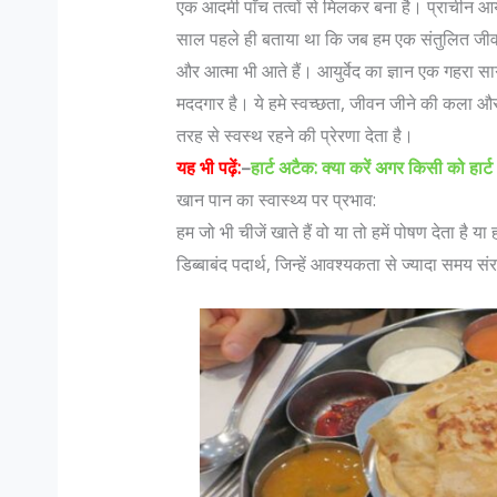
एक आदमी पाँच तत्वों से मिलकर बना है। प्राचीन आयुर्व
साल पहले ही बताया था कि जब हम एक संतुलित जीवन क
और आत्मा भी आते हैं। आयुर्वेद का ज्ञान एक गहरा साग
मददगार है। ये हमे स्वच्छता, जीवन जीने की कला और जीने
तरह से स्वस्थ रहने की प्रेरणा देता है।
यह भी पढ़ें:
–
हार्ट अटैक: क्या करें अगर किसी को हार
खान पान का स्वास्थ्य पर प्रभाव:
हम जो भी चीजें खाते हैं वो या तो हमें पोषण देता है या
मैं एक महिला मुस्लिम डॉक्टर भारत जैसे सहिष्णु देश में :
जानिए 
डिब्बाबंद पदार्थ, जिन्हें आवश्यकता से ज्यादा समय स
सोफिया रंगवाला
में…
सोफिया रंगवाला : सहिष्णु देश में .. मैं एक मुस्लिम महिला
Col K
हूं और पेशे से डॉक्टर हूं। बंगलोर में मेरी एक हाइ एण्ड
रैंक 
लेजर स्किन क्लिनिक है। मेरा परिवार कुवैत में रहता है।
है जो 
मैं भी कुवैत में पली बढ़ी हूं...
N Hoo