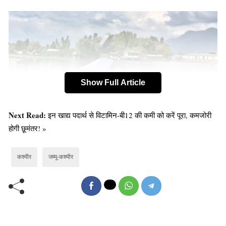
Show Full Article
Next Read:
इन खाद्य पदार्थ से विटामिन-बी12 की कमी को करें पूरा, कमजोरी
होगी छूमंतर! »
हाउसबोट आपको न केवल झील की लंबाई और चौड़ाई की यात्रा
कश्मीर
जम्मू-कश्मीर
करने का एक उत्कृष्ट अवसर प्रदान करते हैं बल्कि वे आपको अनूठा
अनुभव भी प्रदान करते हैं जो आपकी स्मृति में लंबे समय तक ताजा
रहेगा।
गंगाबल झील: