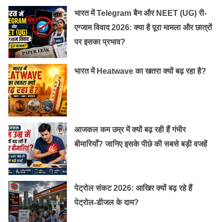
भारत में Telegram बैन और NEET (UG) री-
एग्जाम विवाद 2026: क्या है पूरा मामला और छात्रों
पर इसका प्रभाव?
भारत में Heatwave का खतरा क्यों बढ़ रहा है?
मन मोहने वाले सुन्दर गार्डन:
आजकल कम उम्र में क्यों बढ़ रही हैं गंभीर
कश्मीर के बारे में सब कुछ सुंदरता मंत्रमुग्ध कर देता है। हवा में जादू
बीमारियाँ? जानिए इसके पीछे की सबसे बड़ी वजहें
है और कश्मीर के बगीचे आपको एक अलग ही दुनिया में ले जाते हैं।
मुगल गार्डन:
पेट्रोल संकट 2026: आखिर क्यों बढ़ रहे हैं
मुगल गार्डन मुगल वास्तुकला का एक शानदार प्रदर्शन है। मुगल
पेट्रोल-डीजल के दाम?
गार्डन बनाने वाले तीन बागों में निशात बाग, चश्मा शाही और शालीमार