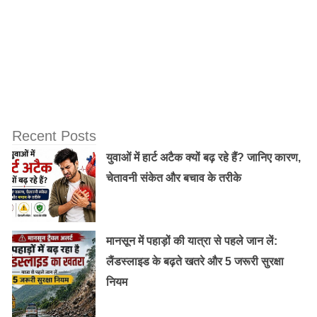
सुव्यवस्थित उद्यान झील की सुंदरता में चार चांद लगाते हैं।
यह भी पढ़ें:
गर्मियों की छुट्टियों में बना रहे हैं घुमने का प्लान, जानिए
इंडिया के टॉप 10 हिल स्टेशन के बारे में!
नागिन झील:
Recent Posts
नागिन झील ज़बरवान पर्वत के तल पर स्थित है। यह प्रसिद्ध डल
युवाओं में हार्ट अटैक क्यों बढ़ रहे हैं? जानिए कारण,
झील का एक हिस्सा है। झील के चारों ओर विलो के पेड़ और चिनार6
चेतावनी संकेत और बचाव के तरीके
के पेड़ हैं। हालांकि डल झील की तुलना में झील छोटी है, लेकिन यह
शांत और अच्छी है। जगह की शांति, चारों ओर उड़ते हुए पक्षी और
सुंदर सूर्यास्त वातावरण में जादू बिखेरते हैं।
मानसून में पहाड़ों की यात्रा से पहले जान लें:
लैंडस्लाइड के बढ़ते खतरे और 5 जरूरी सुरक्षा
नियम