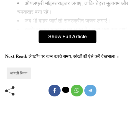
ऑयलफ्री मॉइस्चराइजर लगाएं, ताकि चेहरा मुलायम और
चमकदार बना रहे।
जब भी बाहर जाएं तो सनस्क्रीन जरूर लगाएं।
इसके अलावा खानपान पर ध्यान दें। तला-भुना कम खाएं
Show Full Article
और नमक व चीनी से परहेज करें।
Next Read:
लैपटॉप पर काम करते समय, आंखों की ऐसे करें देखभाल! »
ऑयली स्किन