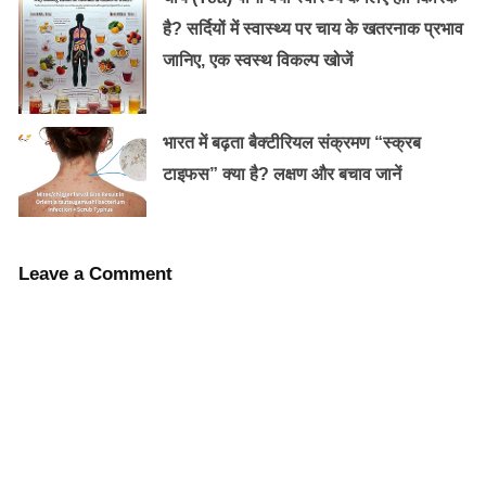
है? सर्दियों में स्वास्थ्य पर चाय के खतरनाक प्रभाव
जानिए, एक स्वस्थ विकल्प खोजें
भारत में बढ़ता बैक्टीरियल संक्रमण “स्क्रब
टाइफस” क्या है? लक्षण और बचाव जानें
दही-
दही चेहरे के अतिरिक्त तेल को सोखने में मदद करती है। अपने
Leave a Comment
चेहरे पर दही लगाकर 15 मिनट तक छोड़ दे फिर ठंडे पानी से चेहरा
धो लें।
Old Random Post
सर्दियों में क्या खाएं जिससे बने सेहत और सर्दी हो जाये
छूमंतर !