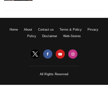
आलू –
आलू का रस निकालकर चेहरे पर लगाएं और सूखने दें, या
फिर आलू को पीसकर चेहरे पर फेस पैक की तरह लगाएं।
Home
About
Contact us
Terms & Policy
Privacy
Policy
Disclaimer
Web-Stories
All Rights Reserved
ऑयली स्किन के लिए आलू और दही का फेस पैक काफी फायदेमंद
साबित हो सकता है।