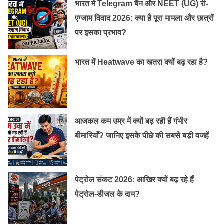
भारत में Telegram बैन और NEET (UG) री-
खीरा-
विटामिन और मिनरल से भरपूर खीरा शरीर से तेल की मात्रा
एग्जाम विवाद 2026: क्या है पूरा मामला और छात्रों
को कम करता है रात में सोने से पहले खीरे के टुकड़ों को चेहरे में रब
पर इसका प्रभाव?
कर लें। इसके बाद सुबह-सुबह सादे पानी से फेस को अच्छे से साफ़
करलें। रोज रात को ऐसा करने से पिम्पल्स कम हो जाएंगे।
भारत में Heatwave का खतरा क्यों बढ़ रहा है?
आजकल कम उम्र में क्यों बढ़ रही हैं गंभीर
बीमारियाँ? जानिए इसके पीछे की सबसे बड़ी वजहें
पेट्रोल संकट 2026: आखिर क्यों बढ़ रहे हैं
पेट्रोल-डीजल के दाम?