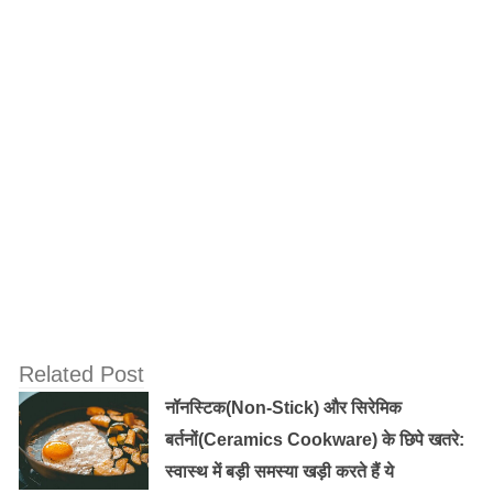
तेज रोशनी से बचाव करने वाले एंटीग्लेयर चश्मे का इस्तेमाल करें।
योग को जीवन शैली का हिस्सा बनाएं। बच्चों को ऑनलाइन पढ़ाई के
वक्त खुले कमरे या प्राकृतिक रोशनी में बैठाना चाहिए।
Old Random Post
अगर आप भी नींद में बड़बड़ाते हो तो जरुर पढ़े
……………….
क्या आप भी हैं मूंगफली खाने के शौकीन, तो जान लें
इसके फायदे और नुकसान!
Related Post
नॉनस्टिक(Non-Stick) और सिरेमिक
बर्तनों(Ceramics Cookware) के छिपे खतरे:
यह भी पढ़ें:
रोजाना सिर्फ 10 मिनट करें ये काम, बढ़ेगी आंखों की
स्वास्थ में बड़ी समस्या खड़ी करते हैं ये
रोशनी