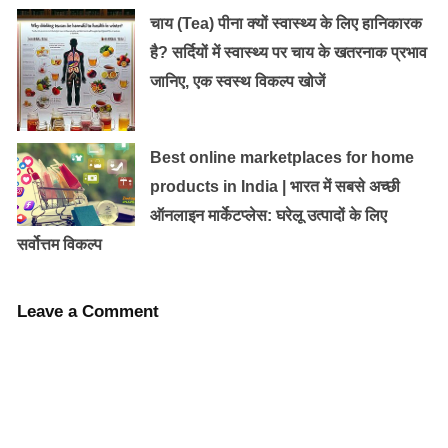
चाय (Tea) पीना क्यों स्वास्थ्य के लिए हानिकारक
अगर आपके बच्चों को आंखों में स्ट्रेन, नजरों का कमजोर होना,
है? सर्दियों में स्वास्थ्य पर चाय के खतरनाक प्रभाव
आंखों में दर्द या आंखों से पानी आने की शिकायत हो तो इसे हल्के में
जानिए, एक स्वस्थ विकल्प खोजें
न लें, बल्कि तुरंत नजदीकी आई स्पेशियलिस्ट डॉक्टर से मिलें।
चेकअप और टेस्ट के बाद ये पता चल पाएगा कि असली दिक्कत कहां
Best online marketplaces for home
है, तभी आप अपने बच्चों की आंखों की सुरक्षा कर पाएंगे।
products in India | भारत में सबसे अच्छी
ऑनलाइन मार्केटप्लेस: घरेलू उत्पादों के लिए
ऐसे करें आँखों की देखभाल:
सर्वोत्तम विकल्प
बहुत ज्यादा देर तक मोबाइल या टैब के इस्तेमाल से आंखों पर बुरा
प्रभाव पड़ता है। बच्चों को ये बताएं कि मोबाइल और टैबलेट को
Leave a Comment
लगातार देखने की कोशिश न करें और बीच-बीच में पलक झपकाते रहे
हैं।