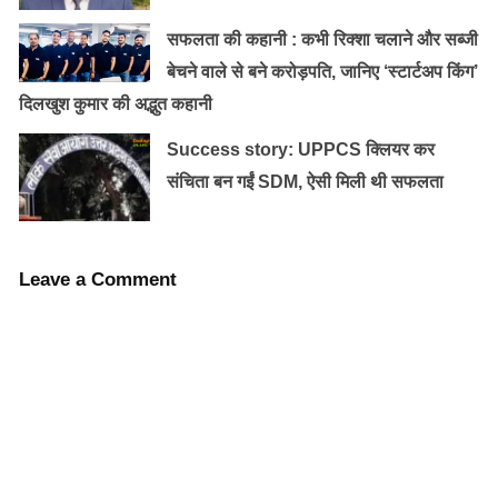
अनुराधा जब महज़ ६ साल की थीं , तभी उन्हें काम पर लगा दिया
सफलता की कहानी : कभी रिक्शा चलाने और सब्जी
गया। उन्हें ४ लोगों के घर जाना होता और वहां पर खूब काम करना
बेचने वाले से बने करोड़पति, जानिए ‘स्टार्टअप किंग’
पड़ता। अनुराधा को कपड़े साफ़ करना , झूठे बर्तन मांजना , साफ़
दिलखुश कुमार की अद्भुत कहानी
सफाई करना जैसे काम करने पड़ते। नन्हीं-सी उम्र में ही अनुराधा
Success story: UPPCS क्लियर कर
मजदूर बन गयी थीं ।
संचिता बन गईं SDM, ऐसी मिली थी सफलता
Leave a Comment