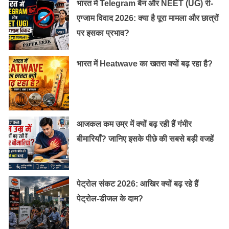
भारत में Telegram बैन और NEET (UG) री-
और बाकी सारे कामकाज के लिए ज़रूरी रुपये अनुराधा खुद ही
एग्जाम विवाद 2026: क्या है पूरा मामला और छात्रों
जुटाने लगीं। यानी किशोरावस्था में पहुँचने से पहले की अपनी मेहनत
पर इसका प्रभाव?
के बूते एक गरीब परिवार की लड़की आत्म-निर्भर बन गयी। चर्च ने
मदद की और अनुराधा ने उच्च शिक्षा भी हासिल की।
भारत में Heatwave का खतरा क्यों बढ़ रहा है?
आजकल कम उम्र में क्यों बढ़ रही हैं गंभीर
बीमारियाँ? जानिए इसके पीछे की सबसे बड़ी वजहें
पेट्रोल संकट 2026: आखिर क्यों बढ़ रहे हैं
पेट्रोल-डीजल के दाम?