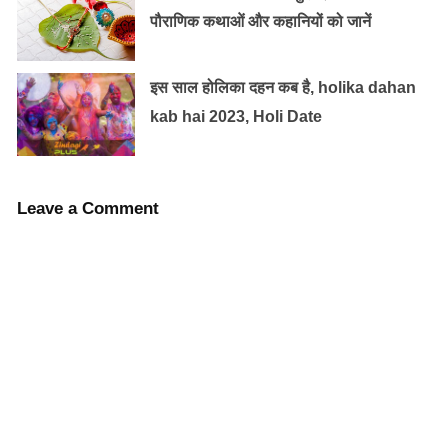
पौराणिक कथाओं और कहानियों को जानें
पर आयोजित की गई थी। दुर्गा पूजा बंगाली में हिंदुओं का मुख्य
त्योहार है, सिलचर मुख्य शहर है जहां असम के बराक घाटी का
प्रभुत्व है । यह दुर्गा पूजा दिमासा राजा सुरदर्पा नारायण के शासन के
इस साल होलिका दहन कब है, holika dahan
दौरान घाटी में शुरू किया था।
kab hai 2023, Holi Date
बिहार
Leave a Comment