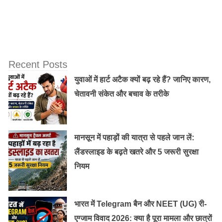
दुर्गा पूजा बिहार में प्रमुख त्योहारों में से एक है । विजया दशमी के
Recent Posts
साथ-साथ भागवती दुर्गा पूजा और नाउ – दुर्गा मैथिली समुदाय का एक
युवाओं में हार्ट अटैक क्यों बढ़ रहे हैं? जानिए कारण,
महत्वपूर्ण त्योहार है। पंडालों के सैकड़ों कार्निवल के साथ स्थापित
चेतावनी संकेत और बचाव के तरीके
करते हैं। 1000 से अधिक पंडाल शहर भर में स्थापित कि जाती है।
महा सप्तमी से विजया दशमी तक दर्शकों की भारी भीड़ होती है।
छत्तीसगढ़
मानसून में पहाड़ों की यात्रा से पहले जान लें:
लैंडस्लाइड के बढ़ते खतरे और 5 जरूरी सुरक्षा
नियम
भारत में Telegram बैन और NEET (UG) री-
एग्जाम विवाद 2026: क्या है पूरा मामला और छात्रों