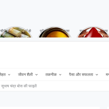
चीनी को कर दें ना, वर्ना हो
पूरी बनाने के बाद, अक्सर
रक्तदान है ‘महादान’ क्या
सकता है बहुत बड़ा नुक्सान
तेल बच जाता है,ऐसे में
आपने करवाया, स्वस्थ
!
महंगा तेल फैंक भी नही
रहना है तो जरुर करें,
सकते और इसका reuse
इसके अनेकों हैं फायदे!
कैसे करें!
 सेहत
जीवन शैली
तकनीक
पैसा और सफलता
म
सुभाष चंद्र बोस की फाइलें