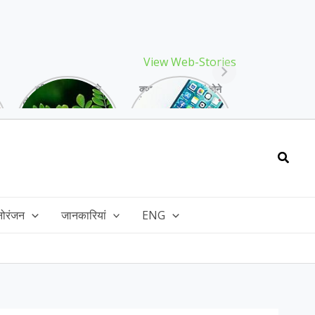
View Web-Stories
गर्मियों में मिलने वाले
क्या storage full होने
drumstick गुणों की खान
के बाद मोबाइल हो रहा है
है, इसकी पत्तियों में भी
हैंग, तो अपनाएं ये तरीके!
भरपूर है पोषण!
Searc
नोरंजन
जानकारियां
ENG