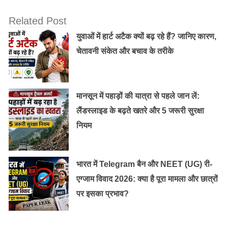
Related Post
युवाओं में हार्ट अटैक क्यों बढ़ रहे हैं? जानिए कारण,
चेतावनी संकेत और बचाव के तरीके
नेशनल आर्काइव की गोपनीय रिकॉर्ड्स के मुताबिक, नेताजी करीब 80
मानसून में पहाड़ों की यात्रा से पहले जान लें:
किलो सोने की ज्वैलरी लेकर सफर कर रहे थे। 1945 में इनकी
लैंडस्लाइड के बढ़ते खतरे और 5 जरूरी सुरक्षा
कीमत करीब 1 करोड़ रुपए थी। प्लेन क्रैश में नेताजी का सामान
नियम
बुरी तरह जल गया। उसका कुछ ही हिस्सा बचा था। जिसे जापान
भेज दिया गया। 1952 में इसे जापान से नई दिल्ली लाया गया। इसमें
उस वक्त केवल 11 किलो ज्वैलरी का हिस्सा मिला था।
भारत में Telegram बैन और NEET (UG) री-
एग्जाम विवाद 2026: क्या है पूरा मामला और छात्रों
नेशनल आर्काइव की गोपनीय फाइलों के जरिए पता चलता है कि
पर इसका प्रभाव?
सरकारी अधिकारियों को नेता जी के दो पूर्व सहयोगियों पर शक था।
उनमें से एक सहयोगी को सम्मान दिया गया और नेहरू की पंचवर्षीय