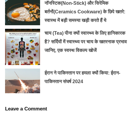
नॉनस्टिक(Non-Stick) और सिरेमिक
बर्तनों(Ceramics Cookware) के छिपे खतरे:
स्वास्थ में बड़ी समस्या खड़ी करते हैं ये
चाय (Tea) पीना क्यों स्वास्थ्य के लिए हानिकारक
सुरक्षित रहेगी किडनी
है? सर्दियों में स्वास्थ्य पर चाय के खतरनाक प्रभाव
जानिए, एक स्वस्थ विकल्प खोजें
डाइट में प्रोटीन की मात्रा नियंत्रित रखें।
विटामिन सी किडनी की सेहत के लिए जरूरी है।
सेब, पपीता, अमरूद, बेर का सेवन लाभकारी है।
ईरान ने पाकिस्तान पर हमला क्यों किया: ईरान-
किडनी को स्वस्थ रखने के लिए पर्याप्त मात्रा में पानी
पाकिस्तान संघर्ष 2024
पिएं।
शरीर में विटामिन डी और विटामिन बी 6 की कमी न होने
पाए।
Leave a Comment
खीरा, ककड़ी, गाजर, पत्तागोभी, लौकी और तरबूज
फायदेमंद हैं।
हरी सब्जियों जैसे टिंडा, परवल, सेम, पत्तागोभी और