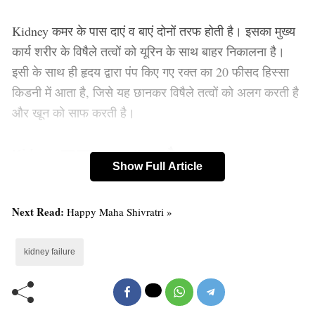
Kidney कमर के पास दाएं व बाएं दोनों तरफ होती है। इसका मुख्य
कार्य शरीर के विषैले तत्वों को यूरिन के साथ बाहर निकालना है।
इसी के साथ ही हृदय द्वारा पंप किए गए रक्त का 20 फीसद हिस्सा
किडनी में आता है, जिसे यह छानकर विषैले तत्वों को अलग करती है
और खून को साफ करती है।
Kidney का हाल जानना आसान है:
Show Full Article
Kidney कभी भी दो-चार दिन या सप्ताह भर में खराब नहीं होती है,
बल्कि इसके खराब होने में लंबा वक्त लगता है। एक सामान्य परीक्षण
Next Read:
Happy Maha Shivratri »
कराकर कभी भी आप अपनी किडनी की सेहत के बारे में जान सकते
हैं। किडनी खराब हो रही है, इसकी पुष्टि रक्त की जांच सीरम
kidney failure
क्रिएटनिन व यूरिन में प्रोटीन की मात्रा से होती है। इस परीक्षण से
भी एडवांस परीक्षण माइक्रोएलब्यूमिन परीक्षण है। आमतौर पर 80
फीसद लोग अस्पताल तब पहुंचते हैं, जब किडनी खराबी की अंतिम