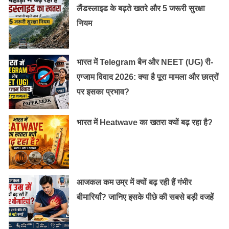
सूक्ष्म कण यूरिन के साथ निकल नहीं पाते और किडनी में एकत्र
लैंडस्लाइड के बढ़ते खतरे और 5 जरूरी सुरक्षा
होकर स्टोन बनाते हैं। सूक्ष्म कणों से मिलकर बना स्टोन अक्सर दर्द
नियम
की समस्या खड़ी करता है। किडनी में स्टोन होने की समस्या पुरुषों
में अधिक होती है।
भारत में Telegram बैन और NEET (UG) री-
एग्जाम विवाद 2026: क्या है पूरा मामला और छात्रों
पर इसका प्रभाव?
भारत में Heatwave का खतरा क्यों बढ़ रहा है?
आजकल कम उम्र में क्यों बढ़ रही हैं गंभीर
इन आदतों से किडनी फेल होती हैं:
बीमारियाँ? जानिए इसके पीछे की सबसे बड़ी वजहें
कम पानी पीना, बहुत ज्यादा नमक खाना, उच्च रक्तचाप व