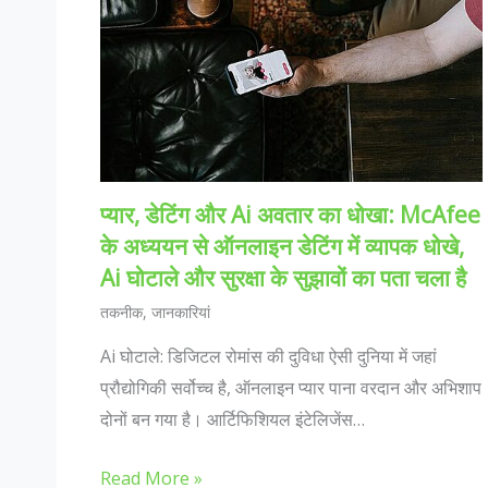
प्यार, डेटिंग और Ai अवतार का धोखा: McAfee
के अध्ययन से ऑनलाइन डेटिंग में व्यापक धोखे,
Ai घोटाले और सुरक्षा के सुझावों का पता चला है
तकनीक
,
जानकारियां
Ai घोटाले: डिजिटल रोमांस की दुविधा ऐसी दुनिया में जहां
प्रौद्योगिकी सर्वोच्च है, ऑनलाइन प्यार पाना वरदान और अभिशाप
दोनों बन गया है। आर्टिफिशियल इंटेलिजेंस…
Read More »