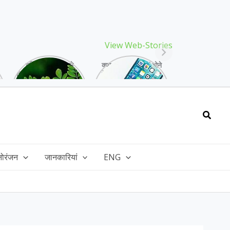
View Web-Stories
गर्मियों में मिलने वाले
क्या storage full होने
drumstick गुणों की खान
के बाद मोबाइल हो रहा है
है, इसकी पत्तियों में भी
हैंग, तो अपनाएं ये तरीके!
भरपूर है पोषण!
Searc
नोरंजन
जानकारियां
ENG