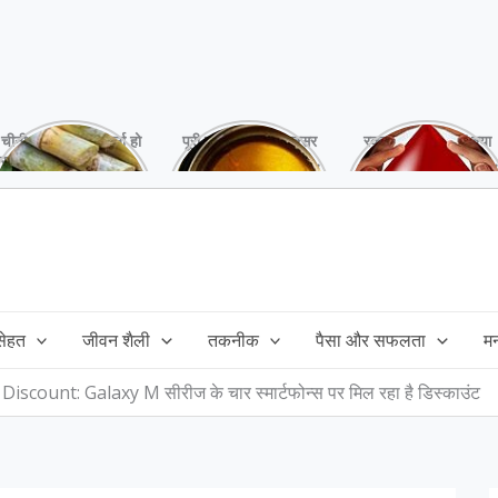
चीनी को कर दें ना, वर्ना हो
पूरी बनाने के बाद, अक्सर
रक्तदान है ‘महादान’ क्या
सकता है बहुत बड़ा नुक्सान
तेल बच जाता है,ऐसे में
आपने करवाया, स्वस्थ
!
महंगा तेल फैंक भी नही
रहना है तो जरुर करें,
सकते और इसका reuse
इसके अनेकों हैं फायदे!
कैसे करें!
 सेहत
जीवन शैली
तकनीक
पैसा और सफलता
म
count: Galaxy M सीरीज के चार स्मार्टफोन्स पर मिल रहा है डिस्काउंट