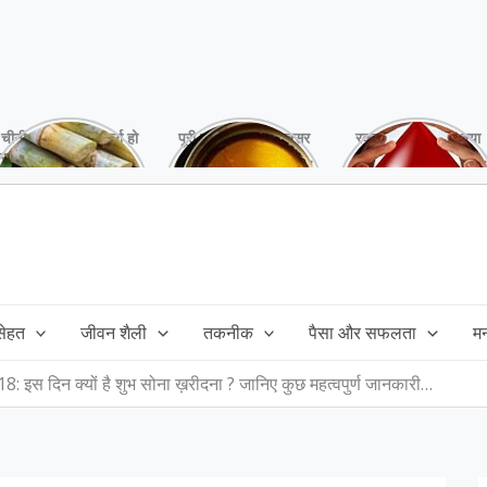
चीनी को कर दें ना, वर्ना हो
पूरी बनाने के बाद, अक्सर
रक्तदान है ‘महादान’ क्या
सकता है बहुत बड़ा नुक्सान
तेल बच जाता है,ऐसे में
आपने करवाया, स्वस्थ
!
महंगा तेल फैंक भी नही
रहना है तो जरुर करें,
सकते और इसका reuse
इसके अनेकों हैं फायदे!
कैसे करें!
 सेहत
जीवन शैली
तकनीक
पैसा और सफलता
म
इस दिन क्यों है शुभ सोना ख़रीदना ? जानिए कुछ महत्वपुर्ण जानकारी…