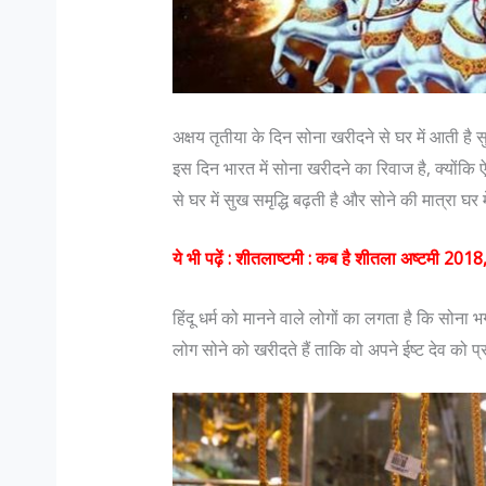
अक्षय तृतीया के दिन सोना खरीदने से घर में आती है सु
इस दिन भारत में सोना खरीदने का रिवाज है, क्योंकि 
से घर में सुख समृद्धि बढ़ती है और सोने की मात्रा घर 
 महिला मुस्लिम डॉक्टर भारत जैसे सहिष्णु देश में :
जानिए भारतीय सेना मे पद 
ये भी पढ़ें :
शीतलाष्टमी : कब है शीतला अष्टमी 2018, ज
ा रंगवाला
में…
 रंगवाला : सहिष्णु देश में .. मैं एक मुस्लिम महिला
Col K D Pathak (Ret
हिंदू धर्म को मानने वाले लोगों का लगता है कि सोना भ
 पेशे से डॉक्टर हूं। बंगलोर में मेरी एक हाइ एण्ड
रैंक कभी भी रिटायर नह
लोग सोने को खरीदते हैं ताकि वो अपने ईष्ट देव को प
स्किन क्लिनिक है। मेरा परिवार कुवैत में रहता है।
है जो रिटायर होता है"|
कुवैत में पली बढ़ी हूं...
N Hoon (Retd) कहते ह