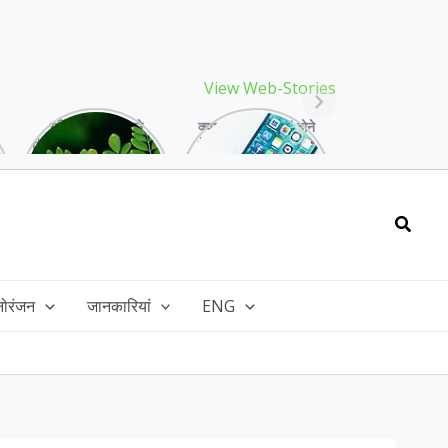
View Web-Stories
गर्मियों में मिलने वाले
क्या storage full होने
drumstick गुणों की खान
के बाद मोबाइल हो रहा है
है, इसकी पत्तियों में भी
हैंग, तो अपनाएं ये तरीके!
भरपूर है पोषण!
Searc
नोरंजन
जानकारियां
ENG