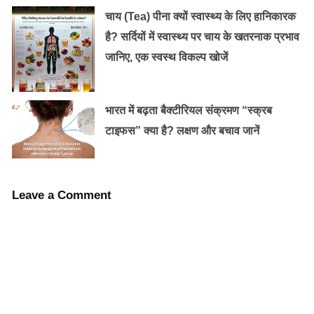
व्यक्ति वैसे ही कार्य करने लगता है, वह बहुत जल्दी व्याकुल हो जाता
चाय (Tea) पीना क्यों स्वास्थ्य के लिए हानिकारक
है।उसे लगातार ऐसी चीजें सुनाई और दिखाई देती है जो असल में
है? सर्दियों में स्वास्थ्य पर चाय के खतरनाक प्रभाव
नहीं होती। इन रोगियों को कभी अकेला नही छोड़ना चाहिए, क्योंकि
जानिए, एक स्वस्थ विकल्प खोजें
ऐसे रोगी को आत्महत्या करना सबसे आसान लगता है।
भारत में बढ़ता बैक्टीरियल संक्रमण “स्क्रब
टाइफस” क्या है? लक्षण और बचाव जानें
Leave a Comment
डिप्रेशन से ये उपाय आपको निकलने में करेंगे मदद: