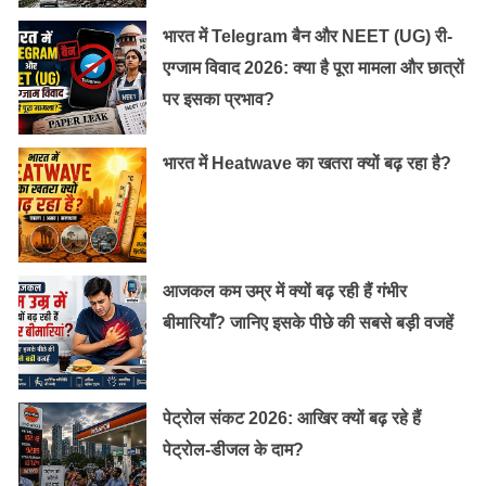
की वजह से डिप्रेशन हुआ है तो उसे ऐसे कारणों और जगह से
भारत में Telegram बैन और NEET (UG) री-
दूर रखना चाहिए।
एग्जाम विवाद 2026: क्या है पूरा मामला और छात्रों
ऐसे व्यक्ति को प्राकृतिक एवं शान्ति प्रदान करने वाली
पर इसका प्रभाव?
जगहों पर जाना चाहिए साथ ही मधुर संगीत एवं सकारात्मक
विचारों से युक्त किताबें पढ़नी चाहिए।
भारत में Heatwave का खतरा क्यों बढ़ रहा है?
आजकल कम उम्र में क्यों बढ़ रही हैं गंभीर
बीमारियाँ? जानिए इसके पीछे की सबसे बड़ी वजहें
पेट्रोल संकट 2026: आखिर क्यों बढ़ रहे हैं
पेट्रोल-डीजल के दाम?