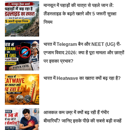
सुधार कर रहा है और उपयोगकर्ताओं से प्रतिक्रिया का स्वागत
मानसून में पहाड़ों की यात्रा से पहले जान लें:
करता है। उपयोगकर्ता सारांश की गुणवत्ता का मूल्यांकन कर सकते हैं
लैंडस्लाइड के बढ़ते खतरे और 5 जरूरी सुरक्षा
और अपने सामने आने वाली किसी भी समस्या या त्रुटि की रिपोर्ट
नियम
कर सकते हैं। Google का यह भी कहना है कि वह उपयोगकर्ताओं
की गोपनीयता और सुरक्षा का सम्मान करता है और किसी भी
व्यक्तिगत डेटा या ब्राउज़िंग इतिहास को संग्रहीत या साझा नहीं
भारत में Telegram बैन और NEET (UG) री-
करता है।
एग्जाम विवाद 2026: क्या है पूरा मामला और छात्रों
पर इसका प्रभाव?
भारत ने भी लागु किया नया डेटा संरक्षण कानून(Privacy Policy
Law), social media और इंटरनेट पर अपने डिजिटल गोपनीयता
भारत में Heatwave का खतरा क्यों बढ़ रहा है?
अधिकारों के बारे में जानें
आजकल कम उम्र में क्यों बढ़ रही हैं गंभीर
बीमारियाँ? जानिए इसके पीछे की सबसे बड़ी वजहें