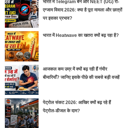
इन्होंने एक फेसबुक ग्रुप भी बनाया जिसका नाम The Stealthy
भारत में Telegram बैन और NEET (UG) री-
Freedom है, इसके लगभग 803,000 Followers हैं.
एग्जाम विवाद 2026: क्या है पूरा मामला और छात्रों
पर इसका प्रभाव?
Old Random Post
भारत में Heatwave का खतरा क्यों बढ़ रहा है?
महर्षि भृगु ने ली थी तीनों देवों की परीक्षा, श्रीहरि विष्णु
ने सहलाया था मुनि का पैर
परंपरा के नाम पर अत्याचार, इन देशों में अब भी जारी है
आजकल कम उम्र में क्यों बढ़ रही हैं गंभीर
महिला खतना
बीमारियाँ? जानिए इसके पीछे की सबसे बड़ी वजहें
पेट्रोल संकट 2026: आखिर क्यों बढ़ रहे हैं
एक महिला का ईरान में बाल खुले रखना क़ानूनी जुर्म है.
पेट्रोल-डीजल के दाम?