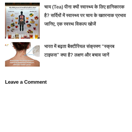
चाय (Tea) पीना क्यों स्वास्थ्य के लिए हानिकारक
है? सर्दियों में स्वास्थ्य पर चाय के खतरनाक प्रभाव
जानिए, एक स्वस्थ विकल्प खोजें
भारत में बढ़ता बैक्टीरियल संक्रमण “स्क्रब
टाइफस” क्या है? लक्षण और बचाव जानें
Leave a Comment
इन समस्याओं से राहत दिलाने में भी कच्चा प्याज काफी फायदेमंद
होता है। एक्सपर्ट का कहना है कि पाचन संबंधी समस्याओं से राहत
पाने के लिए कच्चे प्याज को नींबू के रस के साथ खाना चाहिए।
कैंसर से लड़ने में असरदार:
कच्चा प्याज कैंसर से लड़ने में असरदार है। प्याज में सल्फर की