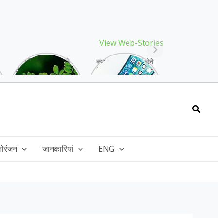
View Web-Stories
गर्मियों में मिलने वाले
क्या storage full होने
drumstick गुणों की खान
के बाद मोबाइल हो रहा है
है, इसकी पत्तियों में भी
हैंग, तो अपनाएं ये तरीके!
भरपूर है पोषण!
Searc
नोरंजन
जानकारियां
ENG