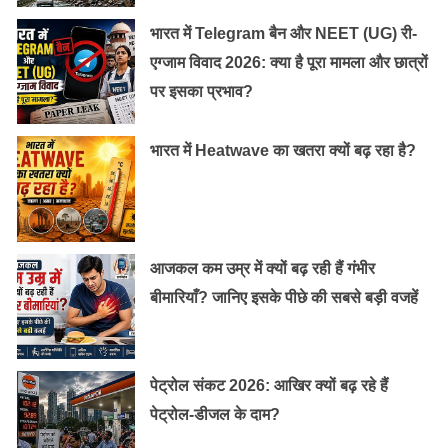
दाग पड़ जाते हैं उसे ठीक होने में लगभग 5-6 महीने का समय लग
जाता है। यदि इस रोग का उपचार जल्दी ही न किया जाए तो इस रोग
भारत में Telegram बैन और NEET (UG) री-
के कारण रोगी व्यक्ति की मृत्यु हो सकती है।
एग्जाम विवाद 2026: क्या है पूरा मामला और छात्रों
पर इसका प्रभाव?
यह बीमारी वरिसेल्ला जोस्टर वायरस के कारण होती है। इसके
सामान्‍य लक्षणों की बात करें तो इस बीमारी में पूरे शरीर में लाल चकत्ते
भारत में Heatwave का खतरा क्यों बढ़ रहा है?
(दाने) और खुजली होना। शरीर में पड़े छालों का फट जाना। बुखार,
बदन दर्द और उल्टी आना।
आजकल कम उम्र में क्यों बढ़ रही हैं गंभीर
बीमारियाँ? जानिए इसके पीछे की सबसे बड़ी वजहें
पेट्रोल संकट 2026: आखिर क्यों बढ़ रहे हैं
पेट्रोल-डीजल के दाम?