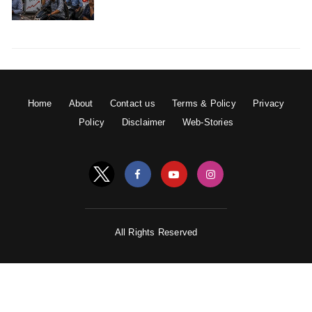
चिकन पॉक्स से बचने के लिए सबसे ज्यादा जरूरी है खान-पान का
ध्यान रखें। खुले में रखा खाद्य पदार्थ बिल्कुल भी न लें। जब तक यह
Home
About
Contact us
Terms & Policy
Privacy
बीमारी पूरी तरह ठीक ना हो जाये तब तक उस मरीज़ को सबसे दूर
Policy
Disclaimer
Web-Stories
रखें क्यों कि यह बीमारी छूने से फैलती है। और अगर हालत ज्यादा
ख़राब हो जाये तो तुरंत अपने चिकित्सक से मिले।
Old Random Post
रोजाना सिर्फ 10 मिनट करें ये काम, बढ़ेगी आंखों की
All Rights Reserved
रोशनी
इस सब्जी के अद्भुत लाभ से निखर जायेगा रूप, नही