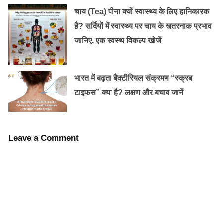
भूख कम और मिचलिया-उबकाईयॉं आती रहती हैं, कुछ मामलों में
चाय (Tea) पीना क्यों स्वास्थ्य के लिए हानिकारक
उल्टी भी हो जाती हैं। कभी पतले दस्त आते हैं, कभी पेट फूल जाता
है? सर्दियों में स्वास्थ्य पर चाय के खतरनाक प्रभाव
है और मल में बदबू आती है। नब्ज धीमी गति से चलती है। एक मिनट
जानिए, एक स्वस्थ विकल्प खोजें
में 30-40 बार तक धीमी हो जाती है। रोगी को नींद नहीं आती और
कमजोरी आ जाती है। रोग पुराना हो जाने पर शरीर में भयानक रूप
से खुजली हो जाती है।
भारत में बढ़ता बैक्टीरियल संक्रमण “स्क्रब
टाइफस” क्या है? लक्षण और बचाव जानें
Leave a Comment