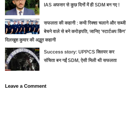
IAS अफसर से कुछ दिनों में ही SDM बन गए !
सफलता की कहानी : कभी रिक्शा चलाने और सब्जी
बेचने वाले से बने करोड़पति, जानिए ‘स्टार्टअप किंग’
दिलखुश कुमार की अद्भुत कहानी
Success story: UPPCS क्लियर कर
संचिता बन गईं SDM, ऐसी मिली थी सफलता
‘‘उन लोगों के संघर्ष ने मुझे भीतर तक कचोटकर रख दिया। मैं
Leave a Comment
अपनी तरफ से उनकी हर संभव मदद करने लगी। इसी दौरान मैंने
देखा कि उनमें से कई अपने पूर्वजों से मिली पारंपरिक कला को
जीवित रखते हुए बड़े खुबसूरत और रंग-बिरंगे मिट्टी के बर्तन तैयार
कर रहे थे।’’