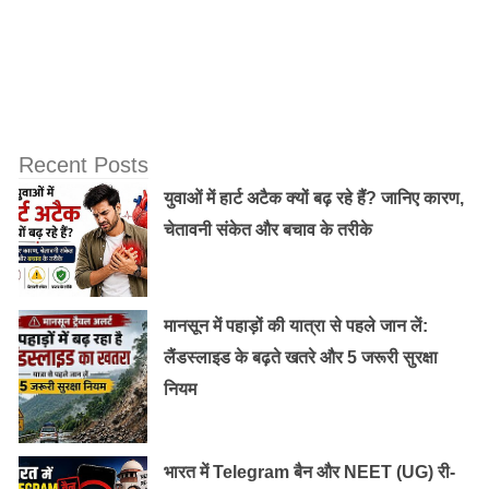
Recent Posts
युवाओं में हार्ट अटैक क्यों बढ़ रहे हैं? जानिए कारण,
चेतावनी संकेत और बचाव के तरीके
सेलसाइड विशलेषक उन ही कंपनियों में रुचि दिखाते हैं जिनमें उनकी
मालिकाना कंपनी निवेश करती है, यानि साफ तौर पर ये आपसी हितों
मानसून में पहाड़ों की यात्रा से पहले जान लें:
का टकराव है।
लैंडस्लाइड के बढ़ते खतरे और 5 जरूरी सुरक्षा
नियम
मेरी राय में वालस्ट्रीट शोध को सही करने का सबसे अच्छा रास्ता
होगा कि वो आनलाइल समुदाय को साथ लेकर व्यावसायिक निवेशकों
भारत में Telegram बैन और NEET (UG) री-
को अपना शोध रखने का मौका दे। ये बहुत ही बढ़िया तरीके से किया