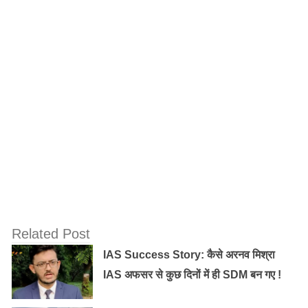
सकते हैं।
Related Post
योरस्टोरी
– बाजार में मौजूद सेवाओं से समजीरों अलग कैसे हैं?
IAS Success Story: कैसे अरनव मिश्रा
आपकी खासियत क्या है।
IAS अफसर से कुछ दिनों में ही SDM बन गए !