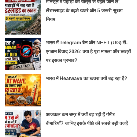
मानसून में पहाड़ों की यात्रा से पहले जान लें:
लैंडस्लाइड के बढ़ते खतरे और 5 जरूरी सुरक्षा
नियम
4-. राजा अनरण्य का रावण को श्राप वाल्मीकि रामायण के अनुसार
भारत में Telegram बैन और NEET (UG) री-
रघुवंश में एक परम प्रतापी राजा हुए थे, जिनका नाम अनरण्य था।
एग्जाम विवाद 2026: क्या है पूरा मामला और छात्रों
जब रावण विश्वविजय करने निकला तो राजा अनरण्य से उसका
पर इसका प्रभाव?
भयंकर युद्ध हुई। उस युद्ध में राजा अनरण्य की मृत्यु हो गई। मरने से
पहले उन्होंने रावण को श्राप दिया कि मेरे ही वंश में उत्पन्न एक युवक
भारत में Heatwave का खतरा क्यों बढ़ रहा है?
तेरी मृत्यु का कारण बनेगा। इन्हीं के वंश में आगे जाकर भगवान
श्रीराम ने जन्म लिया और रावण का वध किया।
आजकल कम उम्र में क्यों बढ़ रही हैं गंभीर
बीमारियाँ? जानिए इसके पीछे की सबसे बड़ी वजहें