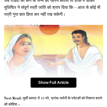
जब पांडवों को कर्ण के जन्म का रहस्य बताया तो शोक में आकर
युधिष्ठिर ने संपूर्ण स्त्री जाति को श्राप दिया कि – आज से कोई भी
स्त्री गुप्त बात छिपा कर नहीं रख सकेगी।
Show Full Article
2. ऋषि किंदम का राजा पांडु को श्राप महाभारत के अनुसार एक
बार राजा पांडु शिकार खेलने वन में गए। उन्होंने वहां हिरण के जोड़े
Next Read:
तुर्की ब्लास्ट में 10 मरे, फ्रांस-जर्मनी के पर्यटकों को निशाना बनाने
की कोशिश »
को मैथुन करते देखा और उन पर बाण चला दिया। वास्तव में वो