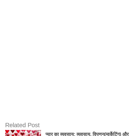
कि लीलामणि ऐसा कहती है। गांधी जी का उत्‍तर आता है।
”लीलामणि सही ही कहती है, मै तुमसे प्रेम करता हूँ। लीलामणि को
प्रेम का अनुभव नही, जो प्रेम करता है उसे समय मिल ही जाता
है।”पद्मजा नायडू की बात से पता चलता है कि गांधी जी की औरतो
के प्रति तीव्र आसक्ति थी, यौन सम्‍बन्‍धो के बारे में वे ज्‍यादा सचेत
थे, अपनी आसक्ति के अनुभव के कारण उन्हे पाप समझने लगे। पाप
की चेतना से ब्रह्मचर्य के प्रयो तक उनमें एक उर्ध्‍वमुखी विकास है ।
इस सारे प्रयोगो के दौरान वे औरत से युक्‍त रहे मुक्‍त नही। गांधी का
पुरूषत्‍व अपरिमेय था, वे स्‍वयं औरत, हिजड़ा और माँ बनने को तैयार
थे, यह उनकी तीवता का ही लक्षण था। इसी तीव्रता के कारण गांधी
अपने यौन सम्‍बन्‍धो बहुतआयामी बनाने की सृजनशीलता गांधी में थी।
वो मनु गांधी की माँ भी बने और उसके साथ सोये भी।
Old Random Post
Related Post
बच्चे की परवरिश पर, पेरेंट्स को देना होगा खास ध्यान!
प्यार का व्यवसाय: व्यवसाय, विपणन(मार्केटिंग) और