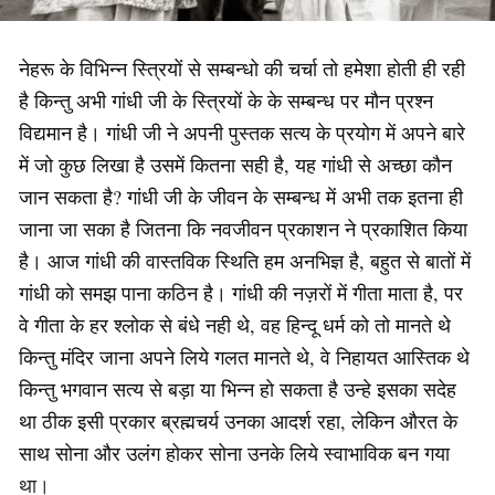
नेहरू के विभिन्‍न स्‍त्रियों से सम्‍बन्‍धो की चर्चा तो हमेशा होती ही रही
है किन्‍तु अभी गांधी जी के स्‍त्रियों के के सम्‍बन्‍ध पर मौन प्रश्‍न
विद्यमान है। गांधी जी ने अपनी पुस्‍तक सत्‍य के प्रयोग में अपने बारे
में जो कुछ लिखा है उसमें कितना सही है, यह गांधी से अच्‍छा कौन
जान सकता है? गांधी जी के जीवन के सम्‍बन्‍ध में अभी तक इतना ही
जाना जा सका है जितना कि नवजीवन प्रकाशन ने प्रकाशित किया
है। आज गांधी की वास्‍तविक स्थिति हम अनभिज्ञ है, बहुत से बातों में
गांधी को समझ पाना कठिन है। गांधी की नज़रों में गीता माता है, पर
वे गीता के हर श्‍लोक से बंधे नही थे, वह हिन्‍दू धर्म को तो मानते थे
किन्‍तु मंदिर जाना अपने लिये गलत मानते थे, वे निहायत आस्तिक थे
किन्‍तु भगवान सत्‍य से बड़ा या भिन्‍न हो सकता है उन्‍हे इसका सदेह
था ठीक इसी प्रकार ब्रह्मचर्य उनका आदर्श रहा, लेकिन औरत के
साथ सोना और उलंग होकर सोना उनके लिये स्‍वाभाविक बन गया
था।