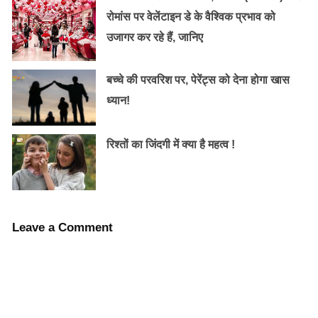
रोमांस पर वेलेंटाइन डे के वैश्विक प्रभाव को
उजागर कर रहे हैं, जानिए
Why People Trust You ?-Reason
बच्चे की परवरिश पर, पेरेंट्स को देना होगा खास
ध्यान!
रिश्तों का जिंदगी में क्या है महत्व !
गांधी सत्‍य के प्रयोग के लिये जाने जाते है। उनके प्रयोग के परिणाम
आये भी आये होगा और बुरे भी। हमेशा प्रयोगों के लिये कामजोरो का
ही शोषण होता है- इसी क्रम में चूहा, मेढ़क आदि मारे जाते है। गांधी
ने अपने ब्रह्मचर्य के प्रयोग जो अन्‍यों पर किये होगे वे कौन है और
Leave a Comment
उन पर क्‍या बीती होगी, यह प्रश्‍न आज भी अनुत्‍तरित है। गांधी की
दया सिर्फ स्‍वयं तक सीमित रही, वह भिखरियों से नफरत करके है,
उनके प्रति उनकी तनिक भी सहनुभूति नही दिखती है ये बो गांधी
जिसे भारत के तत्‍कालीन परिस्थित से अच्‍छा ज्ञान रहा होगा। गांधी