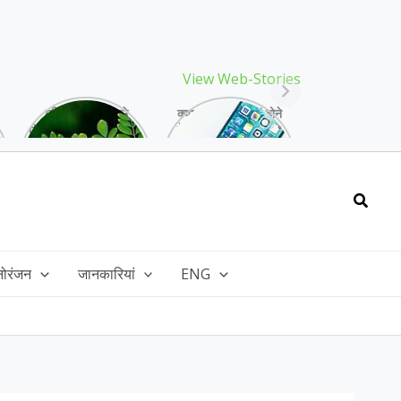
View Web-Stories
गर्मियों में मिलने वाले
क्या storage full होने
drumstick गुणों की खान
के बाद मोबाइल हो रहा है
है, इसकी पत्तियों में भी
हैंग, तो अपनाएं ये तरीके!
भरपूर है पोषण!
Searc
नोरंजन
जानकारियां
ENG