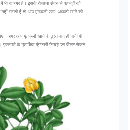
ें भी कारगर है। इसके रोजाना सेवन से फेफड़ों को
 नहीं लगती है तो आप मूंगफली खाएं, आपकी खाने की
ं। अगर आप मूंगफली खाने के तुरंत बाद ही पानी पी
ं। एक्सपर्ट के मुताबिक मूंगफली फेफड़े का कैंसर रोकने
जानिए भारतीय सेना मे पद और उन के पदचिन्हों के बारे
दिल्ली में लश्कर
में…
बदलकर राजधानी म
Col K D Pathak (Retd) के अनुसार "एक फ़ौजी का
मुंबई हमलों को अ
रैंक कभी भी रिटायर नही होती, यह तो एक ऑफिसर होता
तैयबा के दो आतंकव
है जो रिटायर होता है"| इस पर आगे बढ़ते हुए Lt Gen P
दोनों किसी भी ज
N Hoon (Retd) कहते है कि "Rank is earned...
सकते हैं। दिल्ली
मिली,...