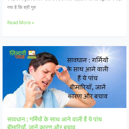
गया है कि श्री गुरु
RBI
Read More »
क्यों
जारी
कर
रहा
है
350
रुपये
का
सिक्का,
जानें
कैसा
सावधान : गर्मियों के साथ आने वाली हैं ये पांच
होगा.
बीमारियाँ, जानें कारण और बचाव