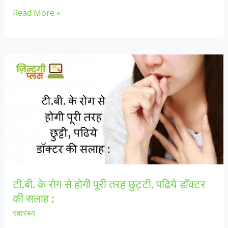
गर्मी
Read More »
में
ऐसे
अपनी
त्वचा
की
करें
देखभाल
!
टी.बी. के रोग से होगी पूरी तरह छुट्टी, पढिये डॉक्टर
की सलाह :
स्वास्थ्य