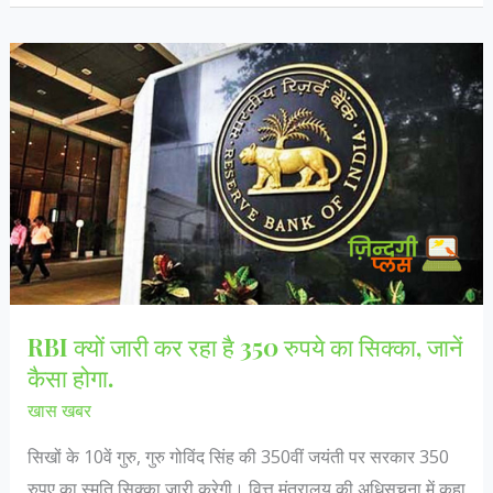
से
कैसे
बने
भीमराव
आंबेडकर,
जानें…
RBI क्यों जारी कर रहा है 350 रुपये का सिक्का, जानें
कैसा होगा.
खास खबर
सिखों के 10वें गुरु, गुरु गोविंद सिंह की 350वीं जयंती पर सरकार 350
रुपए का स्मृति सिक्का जारी करेगी। वित्त मंत्रालय की अधिसूचना में कहा