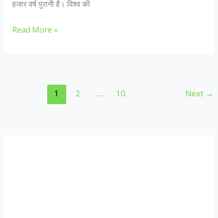
हजार वर्ष पुरानी है। विश्व की
भारतीय
Read More »
संस्कृति
को
क्यूँ
अपना
1
2
…
10
Next
→
रहे
है
विदेशी,
हाथ
से
खाने
का
क्या
है