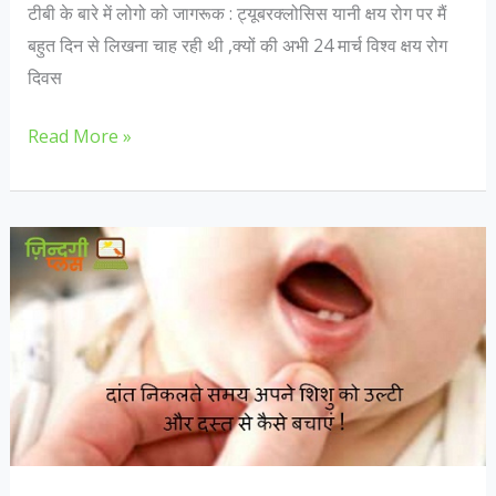
टीबी के बारे में लोगो को जागरूक : ट्यूबरक्लोसिस यानी क्षय रोग पर मैं
बहुत दिन से लिखना चाह रही थी ,क्यों की अभी 24 मार्च विश्व क्षय रोग
दिवस
टी.बी.
Read More »
के
रोग
से
होगी
पूरी
तरह
छुट्टी,
पढिये
डॉक्टर
की
सलाह