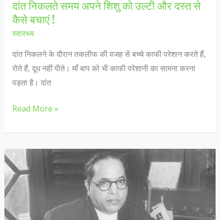
दांत निकलते समय अपने शिशु को उल्टी और दस्त से
:
कैसे बचाएं !
स्वास्थ्य
दांत निकलने के दौरान तकलीफ की वजह से बच्चे काफी परेशान करते हैं,
रोते हैं, दूध नहीं पीते। माँ बाप को भी काफी परेशानी का सामना करना
पड़ता है। दांत
दांत
Read More »
निकलते
समय
अपने
शिशु
को
उल्टी
और