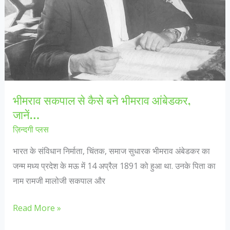
दस्त
से
कैसे
बचाएं
!
भीमराव सकपाल से कैसे बने भीमराव आंबेडकर,
जानें…
ज़िन्दगी प्लस
भारत के संविधान निर्माता, चिंतक, समाज सुधारक भीमराव अंबेडकर का
जन्म मध्य प्रदेश के मऊ में 14 अप्रैल 1891 को हुआ था. उनके पिता का
नाम रामजी मालोजी सकपाल और
भीमराव
Read More »
सकपाल