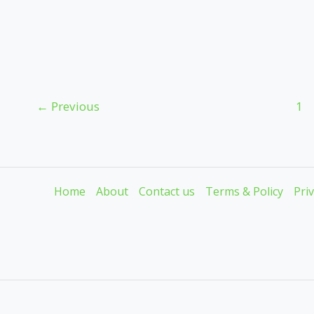
मे
मंदिर
पीछे
रह
जाते
हैं
←
Previous
1
?
Home
About
Contact us
Terms & Policy
Priv