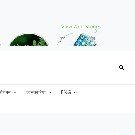
View Web-Stories
गर्मियों में मिलने वाले
क्या storage full होने
drumstick गुणों की खान
के बाद मोबाइल हो रहा है
है, इसकी पत्तियों में भी
हैंग, तो अपनाएं ये तरीके!
भरपूर है पोषण!
Searc
नोरंजन
जानकारियां
ENG