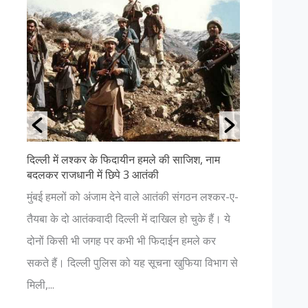
दिल्ली में लश्कर के फिदायीन हमले की साजिश, नाम
उत्तराखंड क
बदलकर राजधानी में छिपे 3 आतंकी
अगर आप प्रक
ा
मुंबई हमलों को अंजाम देने वाले आतंकी संगठन लश्कर-ए-
हैं, तो आपक
ता
तैयबा के दो आतंकवादी दिल्ली में दाखिल हो चुके हैं। ये
चाहिए। यहाँ
 P
दोनों किसी भी जगह पर कभी भी फिदाईन हमले कर
नजर आएगा। 
.
सकते हैं। दिल्ली पुलिस को यह सूचना खुफिया विभाग से
भगवान में हो.
मिली,...