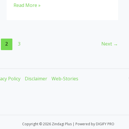
जानिए
Read More »
भारतीय
सेना
मे
पद
2
3
Next
→
और
उन
के
पदचिन्हों
acy Policy
Disclaimer
Web-Stories
के
बारे
में…
Copyright © 2026 Zindagi Plus | Powered by DIGIFY PRO