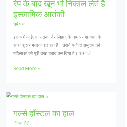
रेप के बाद खून भी निकाल लेते है
इस्‍लामिक आतंकी
धर्म पंथ
इराक में आईएस आतंक और जिहाद के नाम पर मानवता के
साथ क्रूर मजाक कर रहा है। उसने यजीदी समुदाय की
महिलाओं को पूरी तरह बर्बाद कर दिया है। 10-12
से सहिष्णु देश में :
जानिए भारतीय सेना मे पद और उन के पदचिन्हों के बारे
रेप
Read More »
में…
के
मैं एक मुस्लिम महिला
Col K D Pathak (Retd) के अनुसार "एक फ़ौजी क
बाद
ं मेरी एक हाइ एण्ड
रैंक कभी भी रिटायर नही होती, यह तो एक ऑफिसर हो
खून
र कुवैत में रहता है।
है जो रिटायर होता है"| इस पर आगे बढ़ते हुए Lt Gen
भी
N Hoon (Retd) कहते है कि "Rank is earned..
निकाल
गर्ल्स हॉस्‍टल का हाल
लेते
जीवन शैली
है