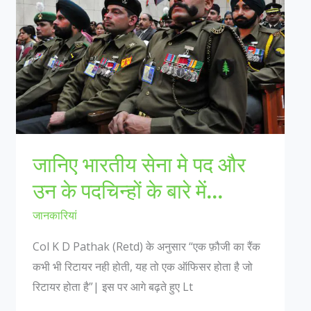
को
फांसी
पर
लटकाया
जानिए भारतीय सेना मे पद और
उन के पदचिन्हों के बारे में…
जानकारियां
Col K D Pathak (Retd) के अनुसार “एक फ़ौजी का रैंक
कभी भी रिटायर नही होती, यह तो एक ऑफिसर होता है जो
रिटायर होता है”| इस पर आगे बढ़ते हुए Lt