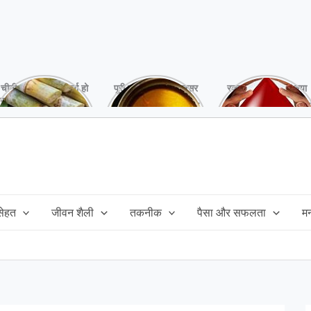
चीनी को कर दें ना, वर्ना हो
पूरी बनाने के बाद, अक्सर
रक्तदान है ‘महादान’ क्या
सकता है बहुत बड़ा नुक्सान
तेल बच जाता है,ऐसे में
आपने करवाया, स्वस्थ
!
महंगा तेल फैंक भी नही
रहना है तो जरुर करें,
सकते और इसका reuse
इसके अनेकों हैं फायदे!
कैसे करें!
 सेहत
जीवन शैली
तकनीक
पैसा और सफलता
म