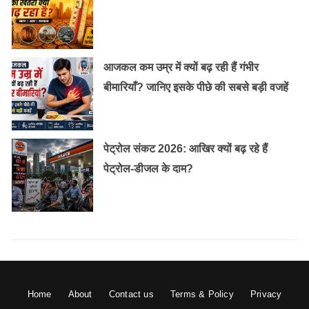
6 ॰ हिमाचल प्रदेश
–
Old Random Post
आजकल कम उम्र में क्यों बढ़ रही हैं गंभीर
झोपड़पट्टी से करोडपति बनने की सच्ची कहानी
बीमारियाँ? जानिए इसके पीछे की सबसे बड़ी वजहें
“मजहब नही सिखाता आपस मे बैर करना”को सार्थक
पेट्रोल संकट 2026: आखिर क्यों बढ़ रहे हैं
पेट्रोल-डीजल के दाम?
करता है ये मदरसा
Home
About
Contact us
Terms & Policy
Privacy