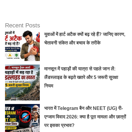
रखा जाता है। सप्तमी को अचला भानू सप्तमी भी कहा जाता है और
इसे बहुत शुभ माना जाता है। इसके अलावा इस महीने में माघी
पूर्णिमा भी आती है जिसका विशेष महत्व माना जाता है।
Recent Posts
युवाओं में हार्ट अटैक क्यों बढ़ रहे हैं? जानिए कारण,
ये भी पढ़ें :
तुलसी विवाह: जानिए तुलसी और उसकी पूजा से जुड़ी
चेतावनी संकेत और बचाव के तरीके
महत्वपूर्ण और रोचक बातें
इस दिन चंद्रमा अपनी सोलह कलाओं से शोभायमान होकर अमृत की
मानसून में पहाड़ों की यात्रा से पहले जान लें:
वर्षा करते हैं। इसके अंश वृक्षों, नदियों, जलाशयों और वनस्पतियों में
लैंडस्लाइड के बढ़ते खतरे और 5 जरूरी सुरक्षा
होते हैं इसलिए इनमें सारे रोगों से मुक्ति दिलाने वाले गुण उत्पन्न होते
नियम
हैं। मान्यता यह भी है कि माघ पूर्णिमा में स्नान दान करने से सूर्य और
चंद्रमा युक्त दोषों से मुक्ति मिलती है
भारत में Telegram बैन और NEET (UG) री-
एग्जाम विवाद 2026: क्या है पूरा मामला और छात्रों
पर इसका प्रभाव?