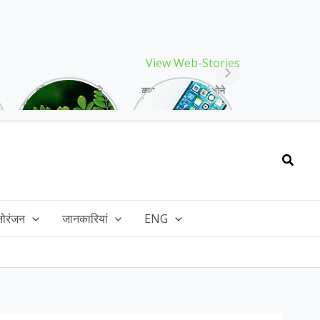
View Web-Stories
गर्मियों में मिलने वाले
क्या storage full होने
drumstick गुणों की खान
के बाद मोबाइल हो रहा है
है, इसकी पत्तियों में भी
हैंग, तो अपनाएं ये तरीके!
भरपूर है पोषण!
Searc
नोरंजन
जानकारियां
ENG