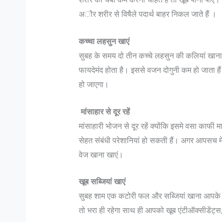
अौर शरीर से विषैले पदार्थ बाहर निकल जाते हैं ।
कच्‍चा लहसुन खा
एं
सुबह के समय दो तीन कच्‍चे लहसुन की कलियां खान
फायदेमंद होता है। इससे वजन दोगुनी कम हो जाता हैं
हो जाएगा।
मांसाहार से दूर रहें
मैं एक महिला मुस्लिम डॉक्टर भारत जैसे सहिष्णु देश में 
मांसाहारी भोजन से दूर रहें क्योंकि इसमे वसा काफी मा
सोफिया रंगवाला
सेहत संबंधी परेशानियां हो सकती हैं। अगर आपसच मे
सोफिया रंगवाला : सहिष्णु देश में .. मैं एक मुस्लिम महि
वेज खाना खाएं।
हूं और पेशे से डॉक्टर हूं। बंगलोर में मेरी एक हाइ एण्ड
लेजर स्किन क्लिनिक है। मेरा परिवार कुवैत में रहता 
खूब सब्जियां खा
एं
मैं भी कुवैत में पली बढ़ी हूं...
सुबह शाम एक कटोरी फल और सब्जियां खाना आपके स्‍व
तो भरा ही रहेगा साथ ही आपको खूब एंटीऑक्‍सीडेंट्स