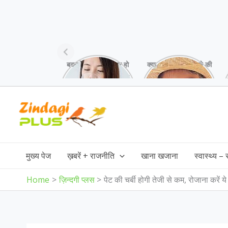
बदलते मौसम में अक्सर हो
क्या आप भी अपने बच्चे की
जाती है गले में खराश,
स्किन पर white
गर्मियों में ये उपाय करें!
patches देख कर हैं
परेशान,जानिए इसकी
Skip
वजह!
to
content
मुख्य पेज
ख़बरें + राजनीति
खाना खजाना
स्वास्थ्य –
Home
ज़िन्दगी प्लस
पेट की चर्बी होगी तेजी से कम, रोजाना करें य