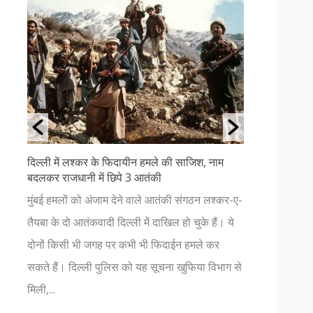
 लश्कर के फिदायीन हमले की साजिश, नाम
उत्तराखंड की ११ सबसे खूबसूरत
धानी में छिपे 3 आतंकी
अगर आप प्रकृति प्रेमी हैं और
ं को अंजाम देने वाले आतंकी संगठन लश्कर-ए-
हैं, तो आपको भी एक बार उत्तर
ो आतंकवादी दिल्ली में दाखिल हो चुके हैं। ये
चाहिए। यहाँ आपको प्रकृति की 
ी भी जगह पर कभी भी फिदाईन हमले कर
नजर आएगा। जहां कहीं भी आपक
 दिल्ली पुलिस को यह सूचना खुफिया विभाग से
भगवान में हो...