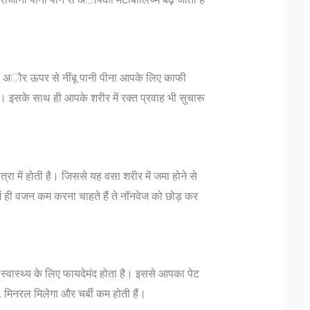
ा अौर ऊपर से नींबू पानी पीना आपके लिए काफी
। इसके साथ ही आपके शरीर में रक्‍त प्रवाह भी सुचारू
:
जानिए भारतीय सेना मे पद और उन के पदचिन्हों के बारे
दिल्ली में
त्रा में होती है। जिससे यह वसा शरीर में जमा होने से
में…
बदलकर राज
ं ही वजन कम करना चाहते हैं ते नॉनवेज को छोड़ कर
ला
Col K D Pathak (Retd) के अनुसार "एक फ़ौजी का
मुंबई हमलो
रैंक कभी भी रिटायर नही होती, यह तो एक ऑफिसर होता
तैयबा के द
है।
है जो रिटायर होता है"| इस पर आगे बढ़ते हुए Lt Gen P
दोनों किस
N Hoon (Retd) कहते है कि "Rank is earned...
सकते हैं।
ास्‍थ्‍य के लिए फायदेमंद होता है। इससे आपका पेट
मिली,...
, मिनरल मिलेगा और चर्बी कम होती हैं।