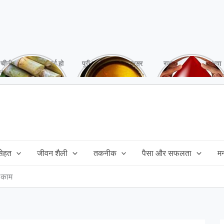
चीनी को कर दें ना, वर्ना हो
पूरी बनाने के बाद, अक्सर
रक्तदान है ‘महादान’ क्या
सकता है बहुत बड़ा नुक्सान
तेल बच जाता है,ऐसे में
आपने करवाया, स्वस्थ
!
महंगा तेल फैंक भी नही
रहना है तो जरुर करें,
सकते और इसका reuse
इसके अनेकों हैं फायदे!
कैसे करें!
 सेहत
जीवन शैली
तकनीक
पैसा और सफलता
म
े काम