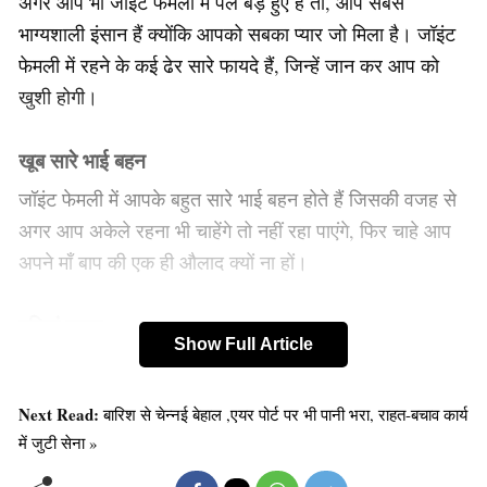
अगर आप भी जॉइंट फेमली में पले बड़े हुए हैं तो, आप सबसे
भाग्यशाली इंसान हैं क्‍योंकि आपको सबका प्यार जो मिला है। जॉइंट
फेमली में रहने के कई ढेर सारे फायदे हैं, जिन्‍हें जान कर आप को
खुशी होगी।
खूब सारे भाई बहन
जॉइंट फेमली में आपके बहुत सारे भाई बहन होते हैं जिसकी वजह से
अगर आप अकेले रहना भी चाहेंगे तो नहीं रहा पाएंगे, फिर चाहे आप
अपने माँ बाप की एक ही औलाद क्यों ना हों।
बढियां खाना
Show Full Article
अगर आप जॉइंट फेमली में रहते हैं तो आपको खाने की कभी भी
परेशानी नहीं होगी, क्योंकि आपकी मम्मी को आपको अच्छा अच्छा
Next Read:
बारिश से चेन्नई बेहाल ,एयर पोर्ट पर भी पानी भरा, राहत-बचाव कार्य
खाना खिलाएंगी ही, लेकिन अगर वो घर पर नहीं हुई तो आपको
में जुटी सेना »
अपनी चाची और ताई के हाथ का भी खाना खाने को मिलेगा।