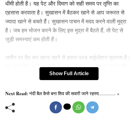
धीमी होती है। यह पेट और दिमाग को सही समय पर तृप्ति का
एहसास करवाता है। सुखासन में बैठकर खाने से आप जरूरत से
ज्यादा खाने से बचते हैं। सुखासन पाचन में मदद करने वाली मुद्रा
है। जब हम भोजन करने के लिए इस मुद्रा में बैठते हैं, तो पेट से
जुड़ी समस्याएं कम होती हैं।
जमीन पर बैठ कर खाना खाने से हमारा ब्लड सर्कुलेशन सुधरता है।
इस तरह दिल बड़ी आसानी से पाचन में मदद करने वाले सभी अंगों
Show Full Article
तक खून पहुंचाता है, लेकिन जब आप कुर्सी पर बैठ कर खाना खाते हैं
तो यहां ब्लड सर्कुलेशन विपरीत होता है ।
Next Read:
नंदी बैल कैसे बना शिव की सवारी जाने रहस्य.............. »
Old Random Post
जन्मदिन विशेष: सुनकर रह जायेंगे दंग…क्या मुंशी और
प्रेमचंद दो अलग-अलग व्यक्ति थे ?