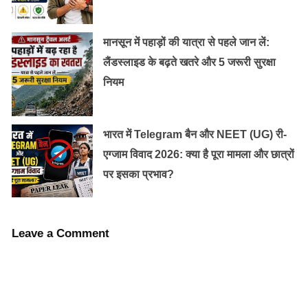
जाते हैं।
मानसून में पहाड़ों की यात्रा से पहले जान लें:
इस तरह लगातार आगे और पीछे की ओर झुकने से आपकी पेट की
लैंडस्लाइड के बढ़ते खतरे और 5 जरूरी सुरक्षा
मांसपेशियां सक्रिय रहती हैं । जिससे भोजन को पचाना बहुत
नियम
आसान हो जाता है। दूसरी जो जरुरी चीज़ है वो है एक साथ बैठकर
खाना खाने से जो हमारे प्यार भावना को बरकरार रखता है। जिस से
हमारा पूरा परिवार एक दूसरे से जुड़ा रहता है।
भारत में Telegram बैन और NEET (UG) री-
एग्जाम विवाद 2026: क्या है पूरा मामला और छात्रों
पर इसका प्रभाव?
Leave a Comment