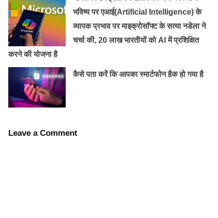
भविष्य पर एआई(Artificial Intelligence) के
उन्होंने कहा, ‘हम इस क्षेत्र में काम करते रहेंगे कि कैसे ट्विटर पर
व्यापक प्रभाव पर माइक्रोसॉफ्ट के सत्या नडेला ने
बातचीत को बेहतर एवं इस्तेमाल के लिए आसान बनाया जाए.’ ट्विटर
चर्चा की, 20 लाख भारतीयों को AI में प्रशिक्षित
को इन दिनों फेसबुक और इंस्टाग्राम से काफी प्रतिस्पर्धा मिल रही है
करने की योजना है
और आजकल लोग संदेश (टेक्सट मेसेज) लिखने से अधिक वीडियो
कैसे पता करें कि आपका स्मार्टफोन हैक हो गया है
और तस्वीरें साझा (शेयर) करने में रूचि रखते हैं. आगे भी समय समय
यूजर को बेहतर सुविधा उपलब्ध करवाते रहेंगे |
Leave a Comment