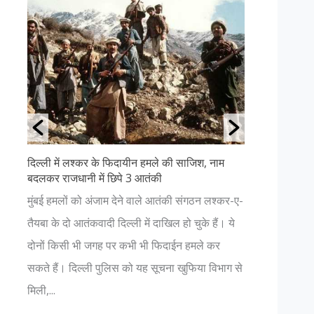
दिल्ली में लश्कर के फिदायीन हमले की साजिश, नाम
उत्तराखंड क
बदलकर राजधानी में छिपे 3 आतंकी
अगर आप प्रक
ा
मुंबई हमलों को अंजाम देने वाले आतंकी संगठन लश्कर-ए-
हैं, तो आपक
ता
तैयबा के दो आतंकवादी दिल्ली में दाखिल हो चुके हैं। ये
चाहिए। यहाँ
 P
दोनों किसी भी जगह पर कभी भी फिदाईन हमले कर
नजर आएगा। 
.
सकते हैं। दिल्ली पुलिस को यह सूचना खुफिया विभाग से
भगवान में हो.
मिली,...