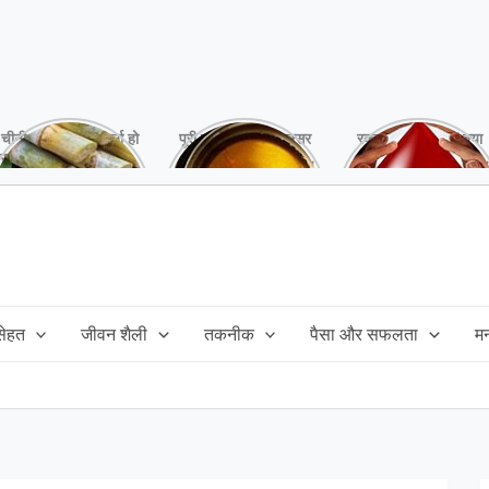
चीनी को कर दें ना, वर्ना हो
पूरी बनाने के बाद, अक्सर
रक्तदान है ‘महादान’ क्या
सकता है बहुत बड़ा नुक्सान
तेल बच जाता है,ऐसे में
आपने करवाया, स्वस्थ
!
महंगा तेल फैंक भी नही
रहना है तो जरुर करें,
सकते और इसका reuse
इसके अनेकों हैं फायदे!
कैसे करें!
 सेहत
जीवन शैली
तकनीक
पैसा और सफलता
म