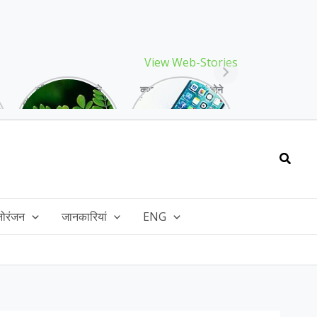
View Web-Stories
गर्मियों में मिलने वाले
क्या storage full होने
drumstick गुणों की खान
के बाद मोबाइल हो रहा है
है, इसकी पत्तियों में भी
हैंग, तो अपनाएं ये तरीके!
भरपूर है पोषण!
Searc
नोरंजन
जानकारियां
ENG