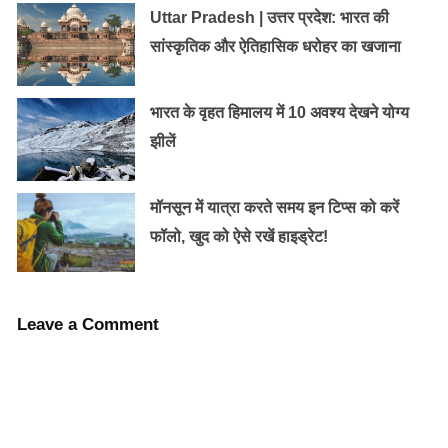
प्रतिनिधियों को गुलमर्ग के स्की रिसॉर्ट के दर्शनीय स्थलों की यात्रा
Uttar Pradesh | उत्तर प्रदेश: भारत की
पर ले जाया गया और श्रीनगर के कुछ प्रसिद्ध आकर्षणों जैसे चश्मे
सांस्कृतिक और ऐतिहासिक धरोहर का खजाना
शाही और डल झील का भी दौरा किया। उन्होंने श्रीनगर शहर के
कायाकल्प को भी देखा, जो अपनी प्राकृतिक सुंदरता को दर्शाने वाले
भारत के वृहत हिमालय में 10 अवश्य देखने योग्य
रंगीन भित्तिचित्रों से सुशोभित था।
झीलें
मॉनसून में यात्रा करते समय इन टिप्स को करें
फॉलो, खुद को ऐसे रखें हाइड्रेट!
Leave a Comment
बैठक ने प्रतिनिधियों को स्थानीय लोगों और व्यवसायों के साथ
बातचीत करने और उनकी आकांक्षाओं और चुनौतियों के बारे में जानने
का अवसर भी प्रदान किया। पर्यटन उद्योग ने केंद्र शासित प्रदेश