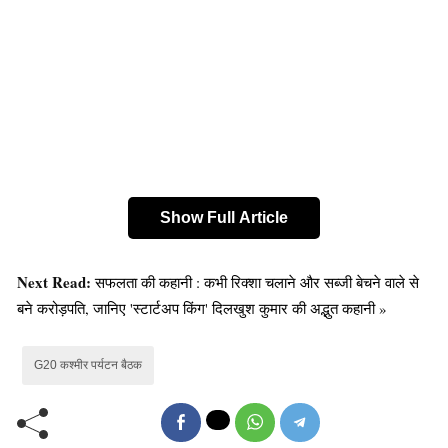
Show Full Article
Next Read:
सफलता की कहानी : कभी रिक्शा चलाने और सब्जी बेचने वाले से
बने करोड़पति, जानिए 'स्टार्टअप किंग' दिलखुश कुमार की अद्भुत कहानी »
श्रीनगर हवाई अड्डे पर केंद्रीय पर्यटन मंत्री जी किशन रेड्डी और
G20 कश्मीर पर्यटन बैठक
जी20 शेरपा अमिताभ कांत ने प्रतिनिधियों का गर्मजोशी से स्वागत
किया। जम्मू और कश्मीर की सांस्कृतिक विरासत को प्रदर्शित करने
वाले स्थानीय कलाकारों द्वारा पारंपरिक नृत्य रूपों का शानदार