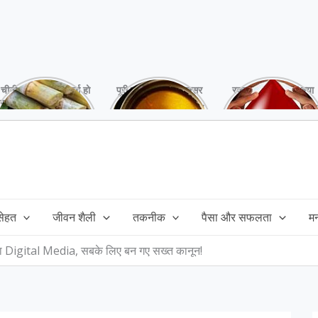
चीनी को कर दें ना, वर्ना हो
पूरी बनाने के बाद, अक्सर
रक्तदान है ‘महादान’ क्या
सकता है बहुत बड़ा नुक्सान
तेल बच जाता है,ऐसे में
आपने करवाया, स्वस्थ
!
महंगा तेल फैंक भी नही
रहना है तो जरुर करें,
सकते और इसका reuse
इसके अनेकों हैं फायदे!
कैसे करें!
 सेहत
जीवन शैली
तकनीक
पैसा और सफलता
म
 Digital Media, सबके लिए बन गए सख्त कानून!