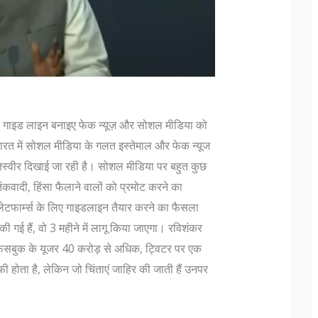
 एक गाइड लाइन बनाइए फेक न्यूज़ और सोशल मीडिया को
रत में सोशल मीडिया के गलत इस्तेमाल और फेक न्यूज
 पदचिन्हों के बारे
दिल्ली में लश्कर के फिदायीन हमले की साजिश, नाम
स्वीर दिखाई जा रही है। सोशल मीडिया पर बहुत कुछ
बदलकर राजधानी में छिपे 3 आतंकी
दी, हिंसा फैलाने वालों को प्रमोट करने का
ुसार "एक फ़ौजी का
मुंबई हमलों को अंजाम देने वाले आतंकी संगठन लश्कर-
्लेटफार्म्स के लिए गाइडलाइन तैयार करने का फैसला
यह तो एक ऑफिसर होता
तैयबा के दो आतंकवादी दिल्ली में दाखिल हो चुके हैं। ये
गई हैं, वो 3 महीने में लागू किया जाएगा। रविशंकर
े बढ़ते हुए Lt Gen P
दोनों किसी भी जगह पर कभी भी फिदाईन हमले कर
, फेसबुक के यूजर 40 करोड़ से अधिक, ट्विटर पर एक
 होता है, लेकिन जो चिंताएं जाहिर की जाती हैं उनपर
ank is earned...
सकते हैं। दिल्ली पुलिस को यह सूचना खुफिया विभाग स
मिली,...