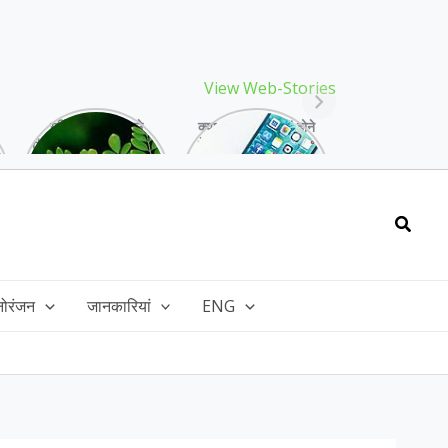
View Web-Stories
गर्मियों में मिलने वाले
क्या storage full होने
drumstick गुणों की खान
के बाद मोबाइल हो रहा है
है, इसकी पत्तियों में भी
हैंग, तो अपनाएं ये तरीके!
भरपूर है पोषण!
Searc
नोरंजन
जानकारियां
ENG