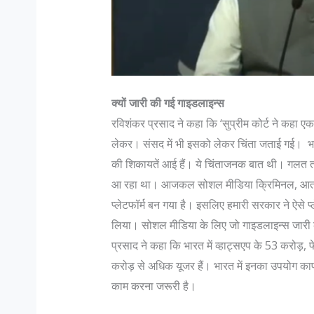
क्यों जारी की गई गाइडलाइन्स
रविशंकर प्रसाद ने कहा कि ‘सुप्रीम कोर्ट ने कहा
लेकर। संसद में भी इसको लेकर चिंता जताई गई। भा
स्लिम डॉक्टर भारत जैसे सहिष्णु देश में :
जानिए भारतीय सेना मे पद और उन के
की शिकायतें आई हैं। ये चिंताजनक बात थी। गलत त
ा
में…
आ रहा था। आजकल सोशल मीडिया क्रिमिनल, आतंकवा
: सहिष्णु देश में .. मैं एक मुस्लिम महिला
Col K D Pathak (Retd) के अन
प्लेटफॉर्म बन गया है। इसलिए हमारी सरकार ने ऐसे प
ॉक्टर हूं। बंगलोर में मेरी एक हाइ एण्ड
रैंक कभी भी रिटायर नही होती, 
लिया। सोशल मीडिया के लिए जो गाइडलाइन्स जारी की 
िनिक है। मेरा परिवार कुवैत में रहता है।
है जो रिटायर होता है"| इस पर आग
प्रसाद ने कहा कि भारत में व्हाट्सएप के 53 करोड़
करोड़ से अधिक यूजर हैं। भारत में इनका उपयोग काफी
ी बढ़ी हूं...
N Hoon (Retd) कहते है कि "R
काम करना जरूरी है।