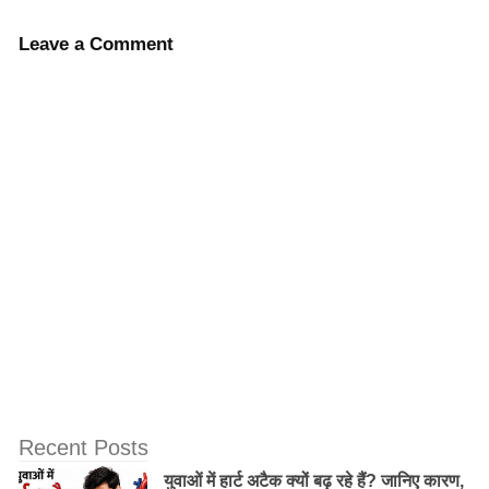
निष्कर्ष: आत्मविश्वास के साथ अनिश्चितताओं से
Leave a Comment
निपटना
गवर्नर दास ने आशावादी रुख अपनाते हुए सुझाव दिया कि वैश्विक
अर्थव्यवस्था चुनौतियों और अवसरों दोनों के साथ एक चौराहे पर
खड़ी है। उन्होंने वैश्विक अर्थव्यवस्था के भविष्य की दिशा को आकार
देने में निर्णायक नीतिगत उपायों और सक्रिय केंद्रीय बैंक के हस्तक्षेप
के महत्व को रेखांकित किया।
Recent Posts
युवाओं में हार्ट अटैक क्यों बढ़ रहे हैं? जानिए कारण,