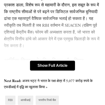
प्रकाश डाला, विशेष रूप से महामारी के दौरान, इस सबूत के रूप में
कि राष्ट्रीय सीमाओं से परे बढ़ने पर डिजिटल सार्वजनिक बुनियादी
ढांचा एक महत्वपूर्ण वैश्विक सार्वजनिक भलाई हो सकता है। यह
स्वीकृति तब मिलती है जब RBI वर्तमान में SEACEN (दक्षिण पूर्व
एशियाई केंद्रीय बैंक) फोरम की अध्यक्षता करता है, जो भारत को
क्षेत्रीय वित्तीय ढांचे को आकार देने में एक प्रमुख खिलाड़ी के रूप में
पेश करता है।
आर्थिक विकास के लिए स्थिर और निम्न
Show Full Article
मुद्रास्फीति को प्राथमिकता देना
आर्थिक दृष्टिकोण पर चर्चा करते हुए, गवर्नर दास ने सतत आर्थिक
Next Read:
अजय भट्ट ने भारत के रक्षा क्षेत्र में 5,077 करोड़ रुपये के
विकास की नींव के रूप में स्थिर और निम्न मुद्रास्फीति को बनाए
एफडीआई में वृद्धि का खुलासा किया »
रखने के महत्व पर जोर दिया। बार-बार आने वाले खाद्य मूल्यों के
झटके और भू-राजनीतिक तनाव जैसी चुनौतियों के बावजूद, उन्होंने
RBI
आरबीआई
भारतीय रिजर्व बैंक